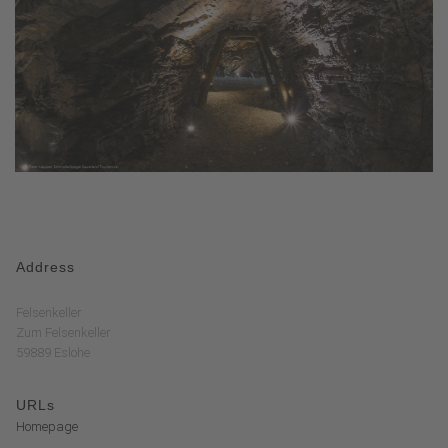
Address
Felsenkeller
Zum Felsenkeller
59889 Eslohe
URLs
Homepage