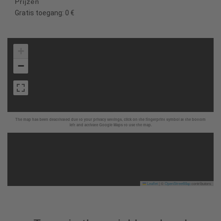
Prijzen
Gratis toegang: 0 €
+
−
The map has been deactivated due to your privacy settings, click on the fingerprint symbol at the bottom
left and activate Google Maps to use the map.
Leaflet
|
©
OpenStreetMap
contributors