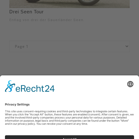
Drei Seen Tour
Entlag von drei der Sauerländer Seen.
Impressum
|
Kontakt
|
Privacybeleid
|
Verklaring van
toegankelijkheid
Sauerland-Tourismus e.V.
Johannes-Hummel-Weg 1
57392
Schmallenberg
E: info@sauerland.com