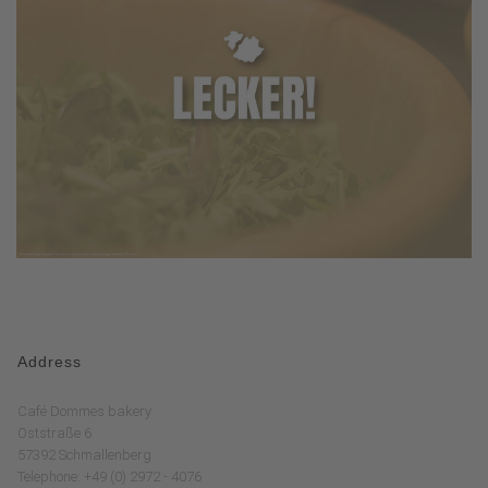
Address
Café Dommes bakery
Oststraße 6
57392 Schmallenberg
Telephone: +49 (0) 2972 - 4076