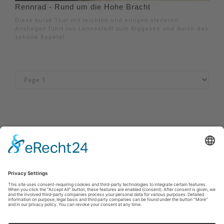
Rennrad - Rund um die Hohe Bracht
Diese kurze Tour mit leichten und einigen steileren
Anstiegen führt von Lennestadt zum Biggesee und durch das
schöne Repetal.
Impressum
|
Kontakt
|
Privacybeleid
|
Verklaring van
toegankelijkheid
Sauerland-Tourismus e.V.
Johannes-Hummel-Weg 1
57392
Schmallenberg
E: info@sauerland.com