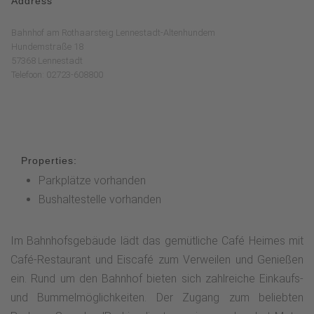
Address
Bahnhof am Rothaarsteig Lennestadt-Altenhundem
Hundemstraße 18
57368 Lennestadt
Telefoon: 02723-608800
Properties:
Parkplätze vorhanden
Bushaltestelle vorhanden
Im Bahnhofsgebäude lädt das gemütliche Café Heimes mit
Café-Restaurant und Eiscafé zum Verweilen und Genießen
ein. Rund um den Bahnhof bieten sich zahlreiche Einkaufs-
und Bummelmöglichkeiten. Der Zugang zum beliebten