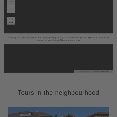
+
−
The map has been deactivated due to your privacy settings, click on the fingerprint symbol at the bottom
left and activate Google Maps to use the map.
Leaflet
|
©
OpenStreetMap
contributors
Tours in the neighbourhood