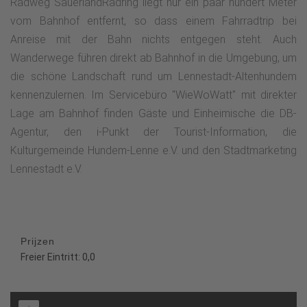
Radweg SauerlandRadring liegt nur ein paar hundert Meter
vom Bahnhof entfernt, so dass einem Fahrradtrip bei
Anreise mit der Bahn nichts entgegen steht. Auch
Wanderwege führen direkt ab Bahnhof in die Umgebung, um
die schöne Landschaft rund um Lennestadt-Altenhundem
kennenzulernen. Im Servicebüro "WieWoWatt" mit direkter
Lage am Bahnhof finden Gäste und Einheimische die DB-
Agentur, den i-Punkt der Tourist-Information, die
Kulturgemeinde Hundem-Lenne e.V. und den Stadtmarketing
Lennestadt e.V.
Prijzen
Freier Eintritt: 0,0