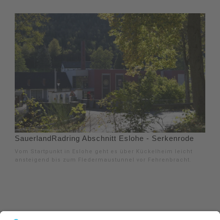
SauerlandRadring Abschnitt Eslohe - Serkenrode
Vom Startpunkt in Eslohe geht es über Kückelheim leicht
ansteigend bis zum Fledermaustunnel vor Fehrenbracht.