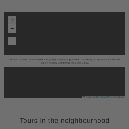
+
−
The map has been deactivated due to your privacy settings, click on the fingerprint symbol at the bottom
left and activate Google Maps to use the map.
Leaflet
|
©
OpenStreetMap
contributors
Tours in the neighbourhood