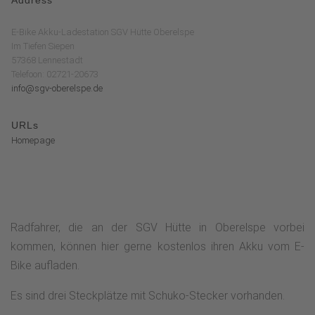
E-Bike Akku-Ladestation SGV Hütte Oberelspe
Im Tiefen Siepen
57368 Lennestadt
Telefoon: 02721-20673
info@sgv-oberelspe.de
URLs
Homepage
Radfahrer, die an der SGV Hütte in Oberelspe vorbei
kommen, können hier gerne kostenlos ihren Akku vom E-
Bike aufladen.
Es sind drei Steckplätze mit Schuko-Stecker vorhanden.