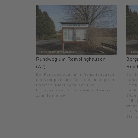
Rundweg um Remblinghausen
Berg
(A2)
Remb
Der Rundweg beginnt in Remblighausen
Der B
am Sportplatz und führt Sie entlang von
Parkpl
Horbach, Nichtinghausen und
Rembl
Erflinghausen bis nach Mielinghausen ,
der N
zum Hennesee .
Sägem
Lölli
wiede
und S
Start