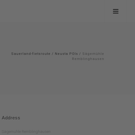
Sauerland-fietsroute
/
Neusta POIs
/
Sägemühle
Remblinghausen
Address
Sägemühle Remblinghausen