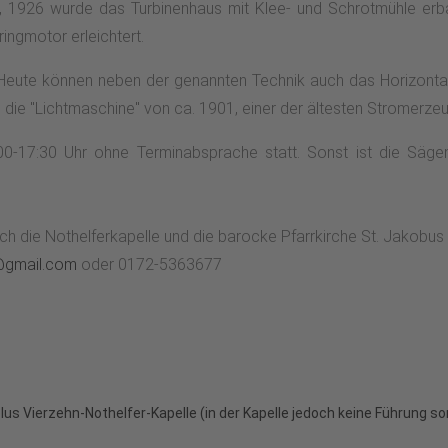
, 1926 wurde das Turbinenhaus mit Klee- und Schrotmühle erb
ringmotor erleichtert.
 Heute können neben der genannten Technik auch das Horizontal
 die "Lichtmaschine" von ca. 1901, einer der ältesten Stromerz
00-17:30 Uhr ohne Terminabsprache statt. Sonst ist die Säge
h die Nothelferkapelle und die barocke Pfarrkirche St. Jakobus 
gmail.com
oder 0172-5363677
us Vierzehn-Nothelfer-Kapelle (in der Kapelle jedoch keine Führung so