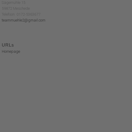
Sägemühle 15
59872 Meschede
Telefoon: 0172-5363677
teammuehle2@gmail.com
URLs
Homepage