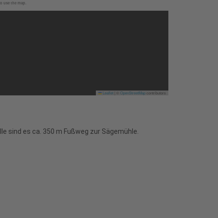
to use the map.
Leaflet
|
©
OpenStreetMap
contributors
lle sind es ca. 350 m Fußweg zur Sägemühle.