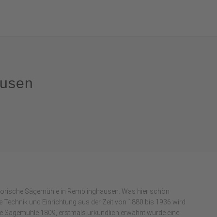
usen
storische Sägemühle in Remblinghausen. Was hier schön
e Technik und Einrichtung aus der Zeit von 1880 bis 1936 wird
e Sägemühle 1809, erstmals urkundlich erwähnt wurde eine