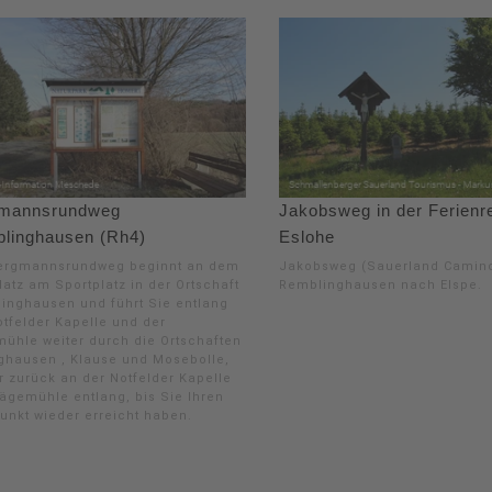
mannsrundweg
Jakobsweg in der Ferienr
linghausen (Rh4)
Eslohe
ergmannsrundweg beginnt an dem
Jakobsweg (Sauerland Camino
atz am Sportplatz in der Ortschaft
Remblinghausen nach Elspe.
inghausen und führt Sie entlang
otfelder Kapelle und der
ühle weiter durch die Ortschaften
nghausen , Klause und Mosebolle,
r zurück an der Notfelder Kapelle
ägemühle entlang, bis Sie Ihren
punkt wieder erreicht haben.