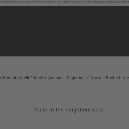
en deactivated due to your privacy settings, click on the fingerprint symbol at the bottom left and activate Google Maps 
der Bushaltestelle "Remblinghausen - Sägemühle". Von der Bushalteste
Tours in the neighbourhood