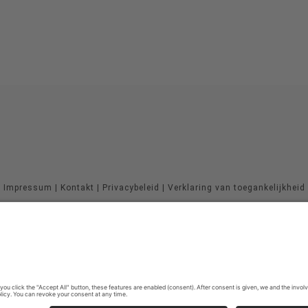
Impressum
|
Kontakt
|
Privacybeleid
|
Verklaring van toegankelijkheid
Sauerland-Tourismus e.V.
Johannes-Hummel-Weg 1
57392
Schmallenberg
E: info@sauerland.com
©
2026
Sauerland-Tourismus e.V.
Cookie-Einstellungen