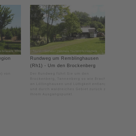
egion
Rundweg um Remblinghausen
(Rh1) - Um den Brockenberg
) von
Der Rundweg führt Sie um den
Brockenberg, Tannenberg so wie Bracht
an Löllinghausen und Lüttigkeit entlang
und durch waldreiches Gebiet zurück zu
Ihrem Ausgangspunkt.