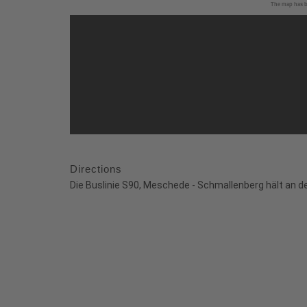
The map has be
Directions
Die Buslinie S90, Meschede - Schmallenberg hält an 