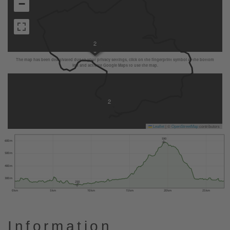
−
2
The map has been deactivated due to your privacy settings, click on the fingerprint symbol at the bottom
left and activate Google Maps to use the map.
2
Leaflet
|
©
OpenStreetMap
contributors
590
600 m
500 m
400 m
300 m
250
0 km
5 km
10 km
15 km
20 km
25 km
Information