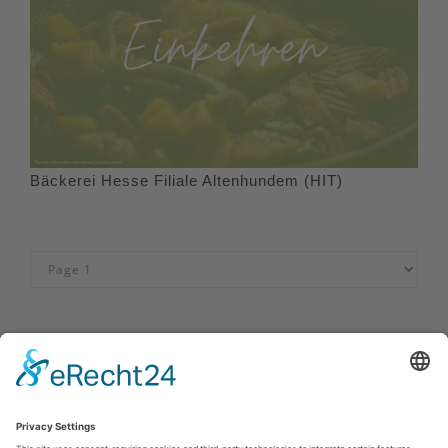
Bäckerei Hesse Filiale Altenhundem (HIT)
Impressum
|
Kontakt
|
Privacybeleid
|
Verklaring van
toegankelijkheid