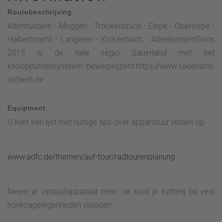
Routebeschrijving
Altenhundem - Meggen - Trockenbrück - Elspe - Oberelspe -
Halberbracht - Langenei - Kickenbach - AltenhundemSinds
2015 is de hele regio Sauerland met het
knooppuntensysteem bewegwijzerd:https://www.sauerland-
radwelt.de
Equipment
U kunt een lijst met nuttige tips over apparatuur vinden op
www.adfc.de/themen/auf-tour/radtourenplanung
Neem je oplaadapparaat mee. Je kunt je batterij bij veel
horecagelegenheden opladen.