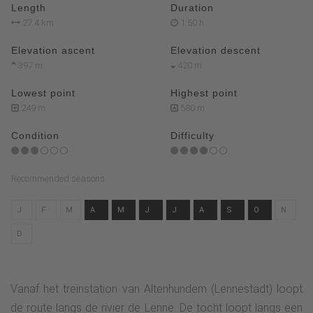
Length
Duration
27.4 km
1:50 h
Elevation ascent
Elevation descent
397 m
420 m
Lowest point
Highest point
249 m
580 m
Condition
Difficulty
Recommended seasons
J
F
M
A
M
J
J
A
S
O
N
D
Vanaf het treinstation van Altenhundem (Lennestadt) loopt
de route langs de rivier de Lenne. De tocht loopt langs een