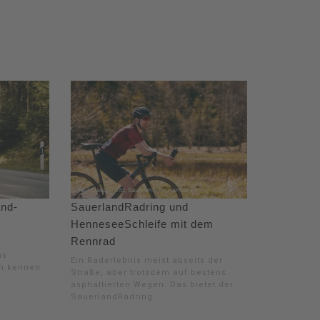
and-
SauerlandRadring und
HenneseeSchleife mit dem
Rennrad
as
Ein Raderlebnis meist abseits der
en kennen
Straße, aber trotzdem auf bestens
asphaltierten Wegen: Das bietet der
SauerlandRadring.