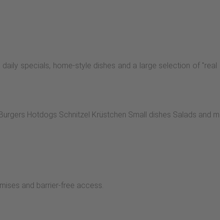
aily specials, home-style dishes and a large selection of "real 
Burgers Hotdogs Schnitzel Krüstchen Small dishes Salads and 
mises and barrier-free access.