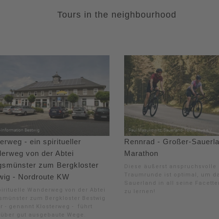
Tours in the neighbourhood
erweg - ein spiritueller
Rennrad - Großer-Sauerl
erweg von der Abtei
Marathon
gsmünster zum Bergkloster
Diese äußerst anspruchsvolle
Traumrunde ist optimal, um d
wig - Nordroute KW
Sauerland in all seine Facett
pirituelle Wanderweg von der Abtei
zu lernen!
smünster zum Bergkloster Bestwig
r - genannt Klosterweg - führt
 über gut ausgebaute Wege.