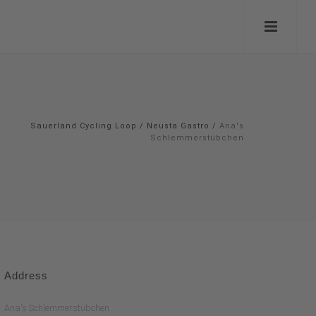
Sauerland Cycling Loop
/
Neusta Gastro
/
Ana's
Schlemmerstübchen
Address
Ana's Schlemmerstübchen