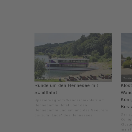
Runde um den Hennesee mit
Klost
Schifffahrt
Wand
Köni
Spazierweg vom Wanderparkplatz am
Hennedamm Hotel über den
Best
Hennedamm und entlang des Seeufers
Der s
bis zum "Ende" des Hennesees.
König
Kloste
meist