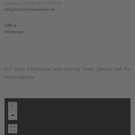
Telephone: +49 (0) 2973 - 9797181
info@spritzenhaus-eslohe.de
URLs
Homepage
For more information and opening hours, please visit the
host's website.
+
−