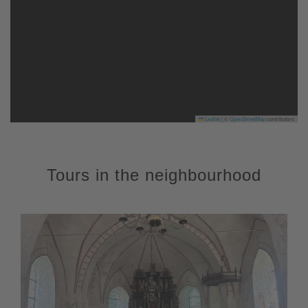
Leaflet
|
©
OpenStreetMap
contributors
Tours in the neighbourhood