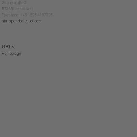
Gleierstraße 2
57368 Lennestadt
Telephone: +49 1525 4187025
hkrippendorf@aol.com
URLs
Homepage