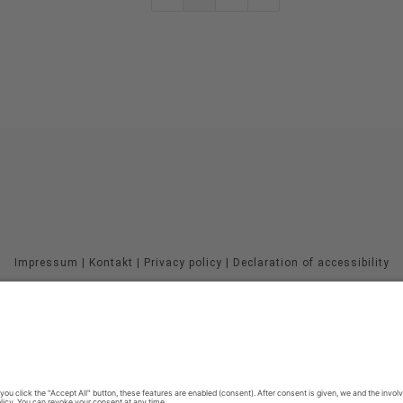
Impressum
|
Kontakt
|
Privacy policy
|
Declaration of accessibility
Sauerland-Tourismus e.V.
Johannes-Hummel-Weg 1
57392
Schmallenberg
E: info@sauerland.com
©
2026
Sauerland-Tourismus e.V.