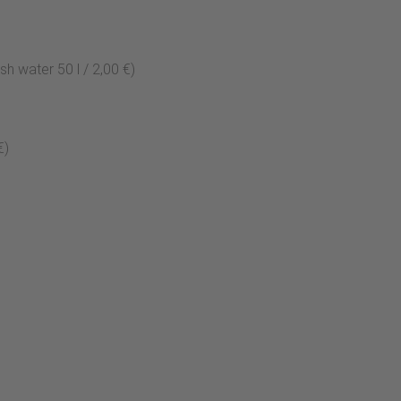
esh water 50 l / 2,00 €)
€)