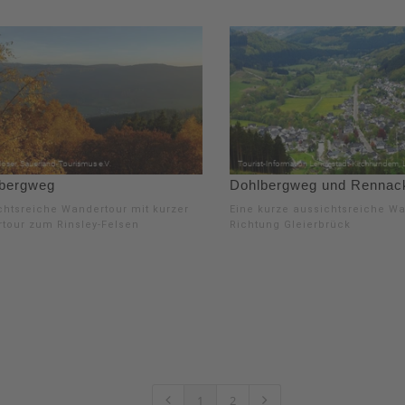
bergweg
Dohlbergweg und Rennac
chtsreiche Wandertour mit kurzer
Eine kurze aussichtsreiche W
rtour zum Rinsley-Felsen
Richtung Gleierbrück
1
2