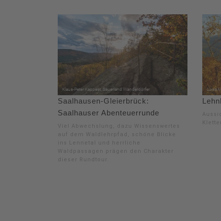
Saalhausen-Gleierbrück:
Lehn
Saalhauser Abenteuerrunde
Aussi
Klette
Viel Abwechslung, dazu Wissenswertes
auf dem Waldlehrpfad, schöne Blicke
ins Lennetal und herrliche
Waldpassagen prägen den Charakter
dieser Rundtour.