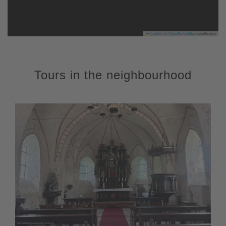
Leaflet
|
©
OpenStreetMap
contributors
Tours in the neighbourhood