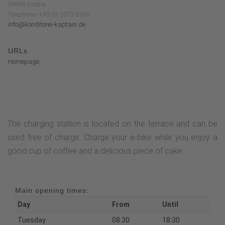
59889 Eslohe
Telephone: +49 (0) 2973 6208
info@konditorei-kaptain.de
URLs
Homepage
The charging station is located on the terrace and can be
used free of charge. Charge your e-bike while you enjoy a
good cup of coffee and a delicious piece of cake.
Main opening times:
Day
From
Until
Tuesday
08:30
18:30