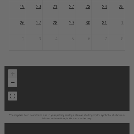
19
20
21
22
23
24
25
26
27
28
29
30
31
1
2
3
4
5
6
7
8
+
−
The map has been deactivated due to your privacy settings, click on the fingerprint symbol at the bottom
left and activate Google Maps to use the map.