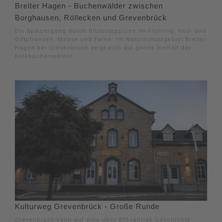
Breiter Hagen - Buchenwälder zwischen
Borghausen, Röllecken und Grevenbrück
Ein Spaziergang durch Blütenteppiche im Frühling, Heil- und
Giftpflanzen, Moose und Farne: Im Naturschutzgebiet Breiter
Hagen bei Grevenbrück zeigt sich die ganze Vielfalt der
Kalkbuchenwälder.
Kulturweg Grevenbrück - Große Runde
Grevenbrück kann auf eine über 875-jährige Geschichte