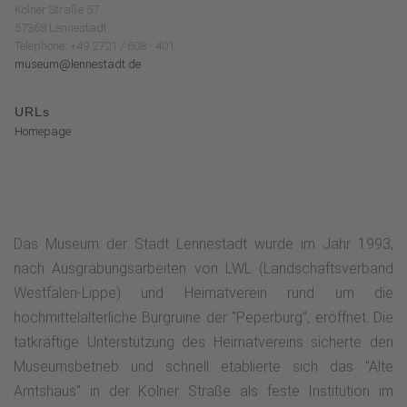
Kölner Straße 57
57368 Lennestadt
Telephone: +49 2721 / 608 - 401
museum@lennestadt.de
URLs
Homepage
Das Museum der Stadt Lennestadt wurde im Jahr 1993,
nach Ausgrabungsarbeiten von LWL (Landschaftsverband
Westfalen-Lippe) und Heimatverein rund um die
hochmittelalterliche Burgruine der "Peperburg", eröffnet. Die
tatkräftige Unterstützung des Heimatvereins sicherte den
Museumsbetrieb und schnell etablierte sich das "Alte
Amtshaus" in der Kölner Straße als feste Institution im