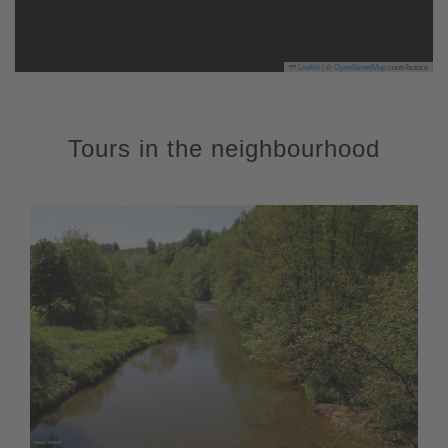
Leaflet
|
©
OpenStreetMap
contributors
Tours in the neighbourhood