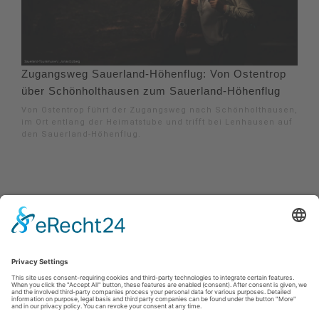
Zugangsweg Sauerland-Höhenflug: Von Ostentrop
über Schönholthausen zum Sauerland-Höhenflug
Von Ostentrop führt der Zugangsweg nach Schönholthausen,
im Ort entlang der Heimatstube und trifft bei Lenhausen auf
den Sauerland-Höhenflug.
Impressum
|
Kontakt
|
Privacy policy
|
Declaration of accessibility
Sauerland-Tourismus e.V.
Johannes-Hummel-Weg 1
57392
Schmallenberg
E: info@sauerland.com