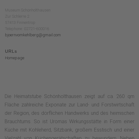
Museum Schönholthausen
Zur Schlerre 2
57413 Finnentrop
Telephone: 02721-600016
bjoernvomkehlberg@gmail.com
URLs
Homepage
Die Heimatstube Schönholthausen zeigt auf ca. 260 qm
Fläche zahlreiche Exponate zur Land- und Forstwirtschaft
der Region, des dörflichen Handwerks und des heimischen
Brauchtums. So ist Uromas Wirkungsstätte in Form einer
Küche mit Kohleherd, Sitzbank, großem Esstisch und einer
Vielzahl von Küchengerätschaften zu bewundern. Neben