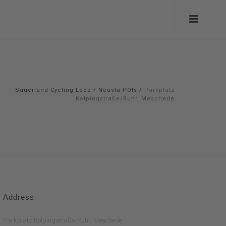
Sauerland Cycling Loop
/
Neusta POIs
/
Parkplatz
Kolpingstraße/Ruhr, Meschede
Address
Parkplatz Kolpingstraße/Ruhr, Meschede