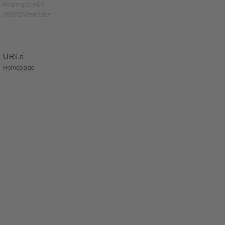
Kolpingstraße
59872 Meschede
URLs
Homepage