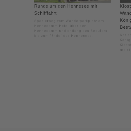
Runde um den Hennesee mit
Klost
Schifffahrt
Wand
Köni
Spazierweg vom Wanderparkplatz am
Hennedamm Hotel über den
Best
Hennedamm und entlang des Seeufers
Der s
bis zum "Ende" des Hennesees.
König
Kloste
meist