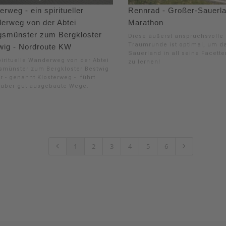
erweg - ein spiritueller
Rennrad - Großer-Sauerl
erweg von der Abtei
Marathon
gsmünster zum Bergkloster
Diese äußerst anspruchsvolle
Traumrunde ist optimal, um d
wig - Nordroute KW
Sauerland in all seine Facett
pirituelle Wanderweg von der Abtei
zu lernen!
smünster zum Bergkloster Bestwig
r - genannt Klosterweg - führt
 über gut ausgebaute Wege.
1
2
3
4
5
6