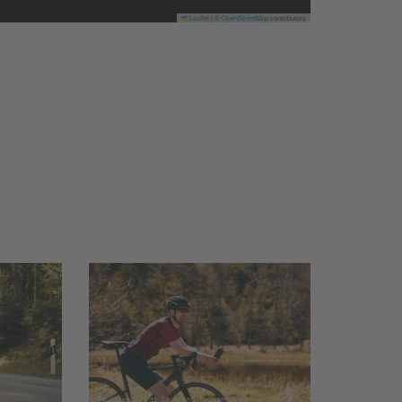
Leaflet
|
©
OpenStreetMap
contributors