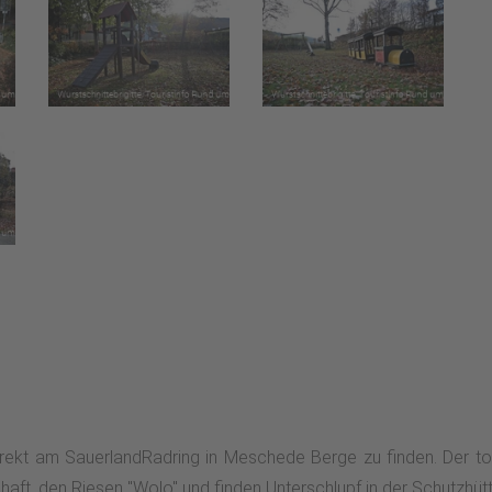
irekt am SauerlandRadring in Meschede Berge zu finden. Der topg
ft, den Riesen "Wolo" und finden Unterschlupf in der Schutzhütt