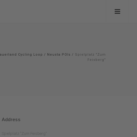
auerland Cycling Loop
/
Neusta POIs
/
Spielplatz "Zum
Feisberg"
Address
Spielplatz "Zum Feisberg"