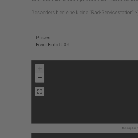
Besonders hier: eine kleine "Rad-Servicestation" :-
Prices
Freier Eintritt: 0 €
+
−
The map has be