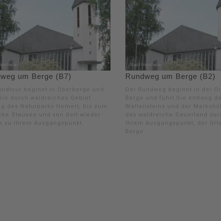
weg um Berge (B7)
Rundweg um Berge (B2)
undtour beginnt in Oberberge und
Der Rundweg beginnt in der Or
 Sie durch waldreiches Gebiet
Berge und führt Sie entlang d
ng des Naturparks Homert, bis zum
Wallensteins und der Markshö
ke Stausee und von dort wieder
das waldreiche Sauerland zur
k zu Ihrem Ausgangspunkt.
Ihrem Ausgangspunkt, der Ort
Berge.