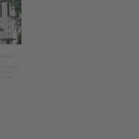
tschaft
es
he, durch
ück zu
schaft