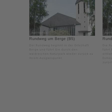
Rundweg um Berge (B5)
Rund
Der Rundweg beginnt in der Ortschaft
Die R
Berge und führt Sie durch den
führt
waldreichen Naturpark wieder zurück zu
entla
Ihrem Ausganspunkt.
Esmec
zurüc