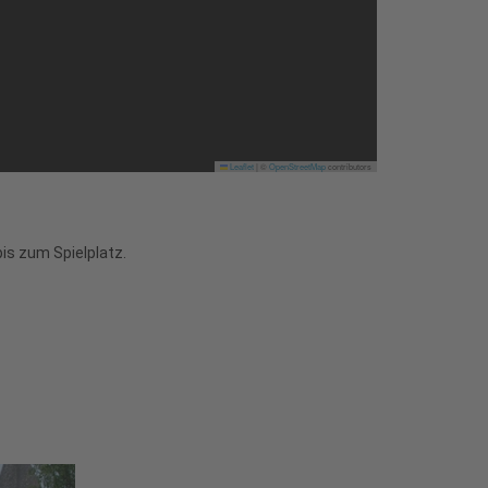
Leaflet
|
©
OpenStreetMap
contributors
is zum Spielplatz.