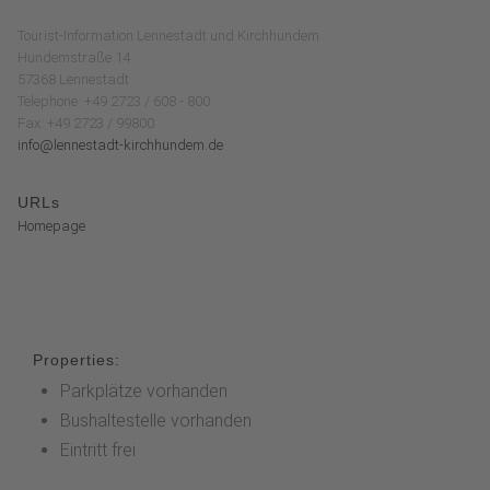
Tourist-Information Lennestadt und Kirchhundem
Hundemstraße 14
57368 Lennestadt
Telephone: +49 2723 / 608 - 800
Fax: +49 2723 / 99800
info@lennestadt-kirchhundem.de
URLs
Homepage
Properties:
Parkplätze vorhanden
Bushaltestelle vorhanden
Eintritt frei