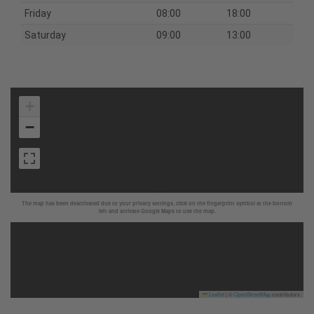
Friday
08:00
18:00
Saturday
09:00
13:00
+
−
The map has been deactivated due to your privacy settings, click on the fingerprint symbol at the bottom
left and activate Google Maps to use the map.
Leaflet
|
©
OpenStreetMap
contributors