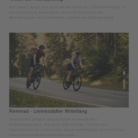
Auf einer Länge von rund 68 km führt der "Hundem-Paad" in
landschaftlich besonders reizvolle Bereiche der
Wanderregion Kirchhundem - mitten am Rothaarsteig.
Rennrad - Lennestädter Mittellang
Sowohl die langen Serpentinen-Anstiege des
Rothaargebirges, als auch das wellige Terrain des
Haverlandes kennzeichnen diese mittellange Rennrad-Tour
von Lennestadt-Altenhundem aus.