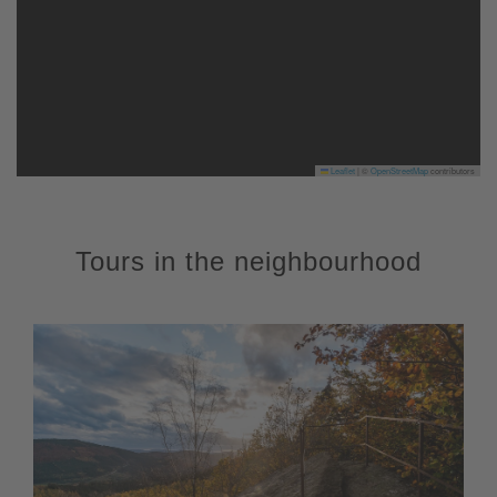
Leaflet
|
©
OpenStreetMap
contributors
Tours in the neighbourhood