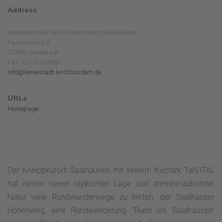
Address
Wanderportal Tourist-Information Saalhausen
Fasanenweg 3
57368 Lennestadt
Fax: 02723 608801
info@lennestadt-kirchhundem.de
URLs
Homepage
Der Kneippkurort Saalhausen mit seinem Kurpark TalVITAL
hat neben seiner idyllischen Lage und atemberaubender
Natur viele Rundwanderwege zu bieten: der Saalhauser
Höhenweg, eine Rundwanderung "Rund um Saalhausen"