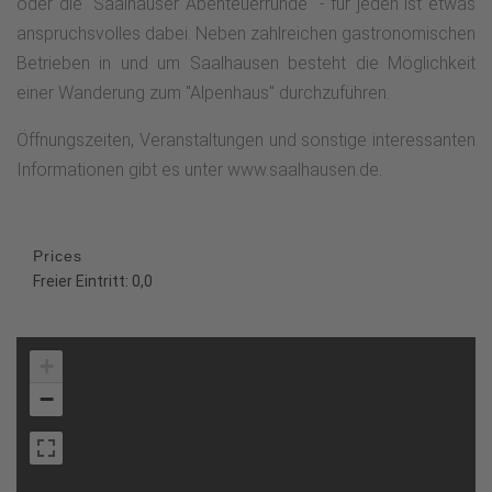
oder die "Saalhauser Abenteuerrunde" - für jeden ist etwas
anspruchsvolles dabei. Neben zahlreichen gastronomischen
Betrieben in und um Saalhausen besteht die Möglichkeit
einer Wanderung zum "Alpenhaus" durchzuführen.
Öffnungszeiten, Veranstaltungen und sonstige interessanten
Informationen gibt es unter www.saalhausen.de.
Prices
Freier Eintritt: 0,0
+
−