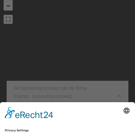
−
De fabrieksspoorweg van de firma
Koenig - museumspoorweg
Leaflet
|
©
OpenStreetMap
contributors
Impressum
|
Kontakt
|
Privacybeleid
|
Verklaring van
toegankelijkheid