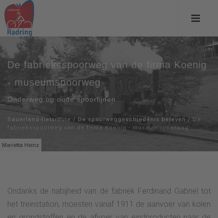
De fabrieksspoorweg van de firma Koenig
- museumspoorweg
Onderweg op oude spoorlijnen
Sauerland-fietsroute
/
De spoorweggeschiedenis beleven
/
De
fabrieksspoorweg van de firma Koenig - museumspoorweg
Marietta Heinz
Ondanks de nabijheid van de fabriek Ferdinand Gabriel tot
het treinstation, moesten vanaf 1911 de aanvoer van kolen
en grondstoffen en de afvoer van eindproducten naar de