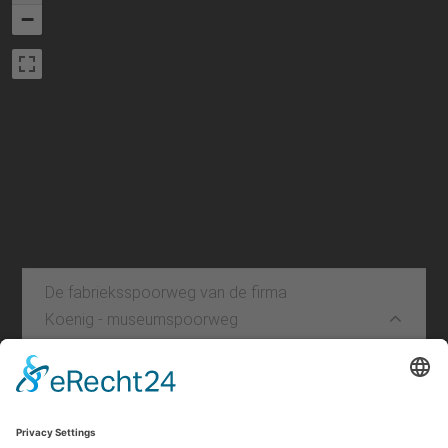
−
De fabrieksspoorweg van de firma
Koenig - museumspoorweg
Leaflet
|
©
OpenStreetMap
contributors
Impressum
|
Kontakt
|
Privacybeleid
|
Verklaring van
toegankelijkheid