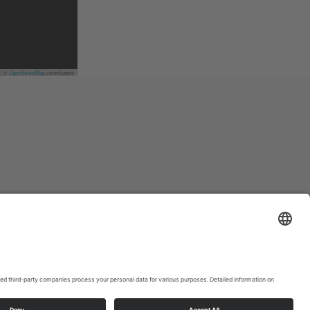
Read More
|
©
OpenStreetMap
contributors