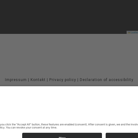
Leaflet
Impressum
|
Kontakt
|
Privacy policy
|
Declaration of accessibility
Sauerland-Tourismus e.V.
Johannes-Hummel-Weg 1
57392
Schmallenberg
E: info@sauerland.com
©
2026
Sauerland-Tourismus e.V.
Cookie-Einstellungen