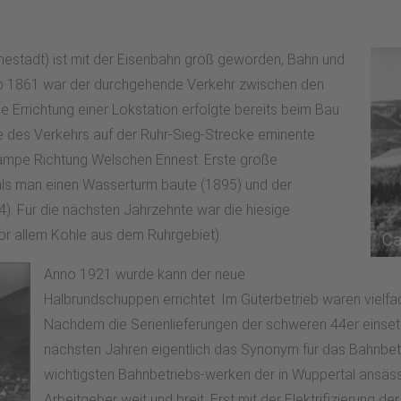
nnestadt) ist mit der Eisenbahn groß geworden, Bahn und
. Ab 1861 war der durchgehende Verkehr zwischen den
e Errichtung einer Lokstation erfolgte bereits beim Bau
e des Verkehrs auf der Ruhr-Sieg-Strecke eminente
 Rampe Richtung Welschen Ennest. Erste große
als man einen Wasserturm baute (1895) und der
. Für die nächsten Jahrzehnte war die hiesige
or allem Kohle aus dem Ruhrgebiet).
Anno 1921 wurde kann der neue
Halbrundschuppen errichtet. Im Güterbetrieb waren vielfac
Nachdem die Serienlieferungen der schweren 44er einset
nächsten Jahren eigentlich das Synonym für das Bahnbe
wichtigsten Bahnbetriebs-werken der in Wuppertal ansässi
Arbeitgeber weit und breit. Erst mit der Elektrifizierung d