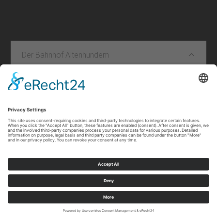
Der Bahnhof Altenhundem
Leaflet
|
©
OpenStreetMap
contributors
Impressum
|
Kontakt
|
Privacybeleid
|
Verklaring van
toegankelijkheid
Sauerland-Tourismus e.V.
Johannes-Hummel-Weg 1
57392
Schmallenberg
E: info@sauerland.com
©
2026
Sauerland-Tourismus e.V.
Cookie-Einstellungen
Meer