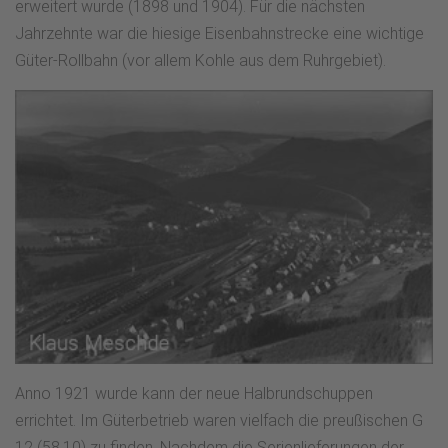
erweitert wurde (1898 und 1904). Für die nächsten
Jahrzehnte war die hiesige Eisenbahnstrecke eine wichtige
Güter-Rollbahn (vor allem Kohle aus dem Ruhrgebiet).
Anno 1921 wurde kann der neue Halbrundschuppen
errichtet. Im Güterbetrieb waren vielfach die preußischen G
12 (58.10) zu finden. Nachdem die Serienlieferungen der