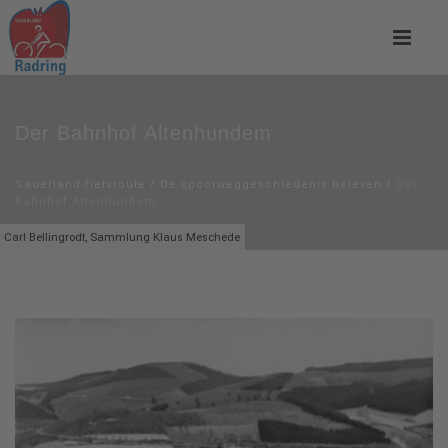
Der Bahnhof Altenhundem
Sauerland-fietsroute
/
De spoorweggeschiedenis beleven
/
Der
Bahnhof Altenhundem
Carl Bellingrodt, Sammlung Klaus Meschede