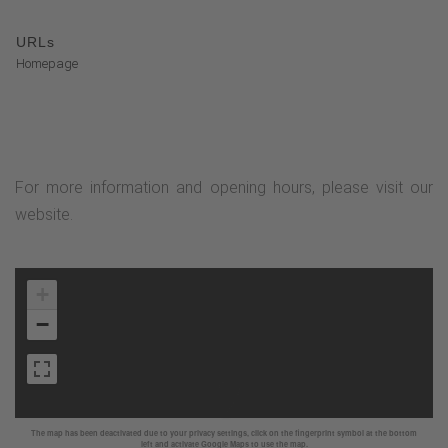
URLs
Homepage
For more information and opening hours, please visit our
website.
+
−
The map has been deactivated due to your privacy settings, click on the fingerprint symbol at the bottom
left and activate Google Maps to use the map.