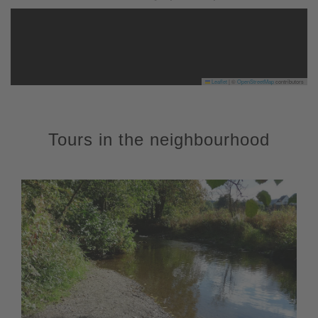
Leaflet
|
©
OpenStreetMap
contributors
Tours in the neighbourhood