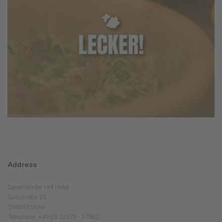
Address
Sauerländer Hof Hotel
Südstraße 35
59889 Eslohe
Telephone: +49 (0) 02973 - 97960