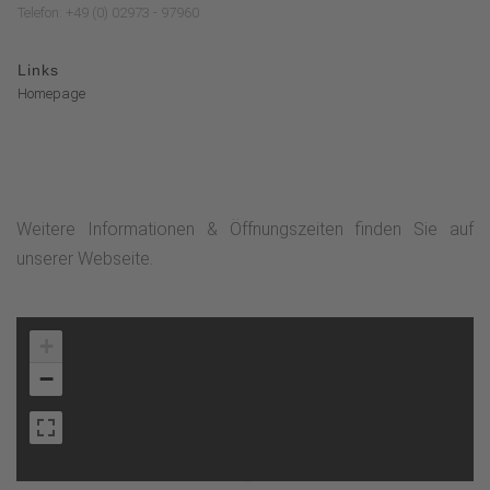
Telefon: +49 (0) 02973 - 97960
Links
Homepage
Weitere Informationen & Öffnungszeiten finden Sie auf
unserer Webseite.
+
−