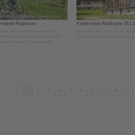
rnland-Radroute
Kinderland Radroute (52,
cken Sie auf 53 Kilometern die
Kinderleicht ist sie nicht, die
ischen Dörfer des „Bauernlandes“
durch das Schmallenberger S
hmallenberger Sauerlandes.
1
2
3
4
5
6
7
...
14