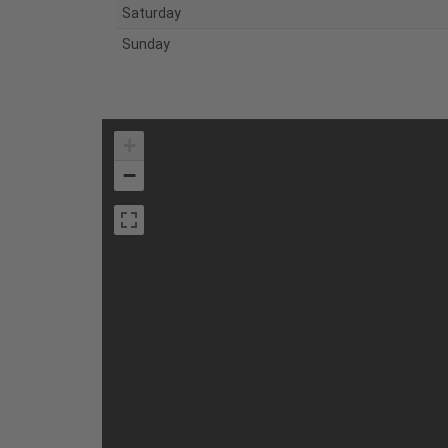
Saturday
Sunday
+
−