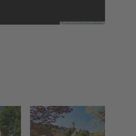
Leaflet
|
©
OpenStreetMap
contributors