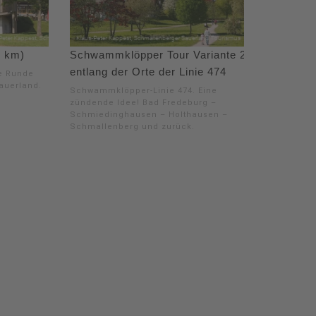
1 km)
Schwammklöpper Tour Variante 2 -
entlang der Orte der Linie 474
se Runde
auerland.
Schwammklöpper-Linie 474. Eine
zündende Idee! Bad Fredeburg –
Schmiedinghausen – Holthausen –
Schmallenberg und zurück.