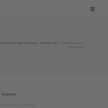
Sauerland Cycling Loop
/
Neusta POIs
/
Playground in
Lennepark
Address
Playground in Lennepark