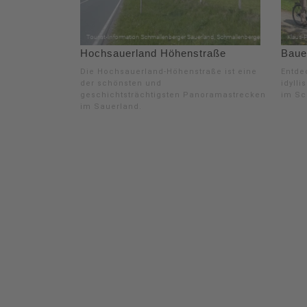
Hochsauerland Höhenstraße
Baue
Die Hochsauerland-Höhenstraße ist eine
Entde
der schönsten und
idyll
geschichtsträchtigsten Panoramastrecken
im Sc
im Sauerland.