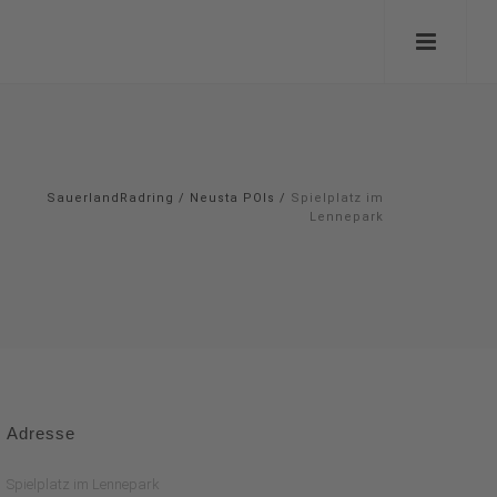
SauerlandRadring
/
Neusta POIs
/
Spielplatz im
Lennepark
Adresse
Spielplatz im Lennepark