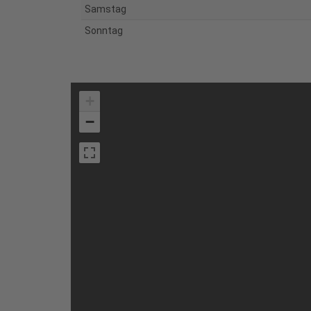
Samstag
Sonntag
+
−