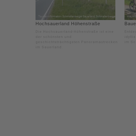
Hochsauerland Höhenstraße
Baue
Die Hochsauerland-Höhenstraße ist eine
Entde
der schönsten und
idyll
geschichtsträchtigsten Panoramastrecken
im Sc
im Sauerland.