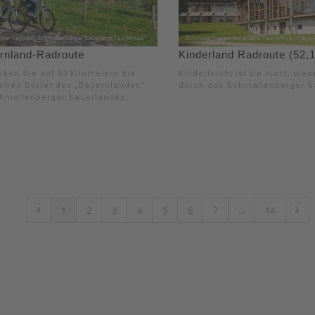
rnland-Radroute
Kinderland Radroute (52,
cken Sie auf 53 Kilometern die
Kinderleicht ist sie nicht, die
ischen Dörfer des „Bauernlandes“
durch das Schmallenberger S
hmallenberger Sauerlandes.
1
2
3
4
5
6
7
...
14