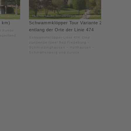
1 km)
Schwammklöpper Tour Variante 2 -
entlang der Orte der Linie 474
se Runde
auerland.
Schwammklöpper-Linie 474. Eine
zündende Idee! Bad Fredeburg –
Schmiedinghausen – Holthausen –
Schmallenberg und zurück.