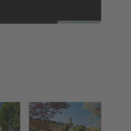
Leaflet
|
©
OpenStreetMap
contributors