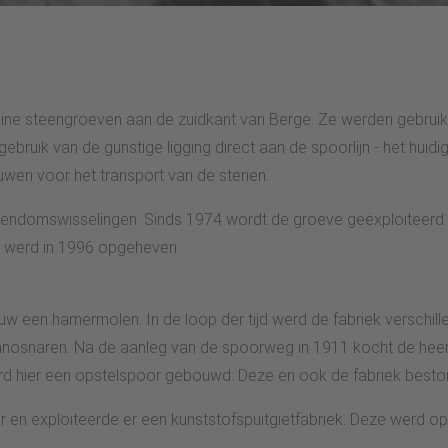
eine steengroeven aan de zuidkant van Berge. Ze werden gebrui
ebruik van de gunstige ligging direct aan de spoorlijn - het huid
ouwen voor het transport van de stenen.
eigendomswisselingen. Sinds 1974 wordt de groeve geëxploiteerd
g werd in 1996 opgeheven.
euw een hamermolen. In de loop der tijd werd de fabriek versch
 pianosnaren. Na de aanleg van de spoorweg in 1911 kocht de heer
erd hier een opstelspoor gebouwd. Deze en ook de fabriek besto
en exploiteerde er een kunststofspuitgietfabriek. Deze werd op z