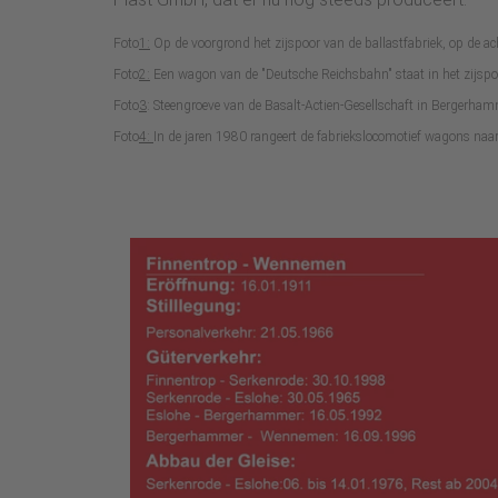
Foto
1:
Op de voorgrond het zijspoor van de ballastfabriek, op de a
Foto
2:
Een wagon van de "Deutsche Reichsbahn" staat in het zijspo
Foto
3
: Steengroeve van de Basalt-Actien-Gesellschaft in Bergerham
Foto
4:
In de jaren 1980 rangeert de fabriekslocomotief wagons naa