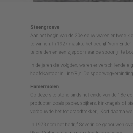
Steengroeve
Aan het begin van de 20e eeuw waren er twee kl
te winnen. In 1927 maakte het bedrijf "vom Ende" g
te breiden en een zijspoor naar de spoorlijn te b
In de jaren die volgden, waren er verschillende 
hoofdkantoor in Linz/Rijn. De spoorwegverbindin
Hamermolen
Op deze site stond sinds het einde van de 18e e
producten zoals papier, spijkers, klinknagels of
verbouwde het tot draadtrekkerij. Kort daarna w
In 1978 nam het bedrijf Severin de gebouwen over 
Plast GmbH, dat er nu nog steeds produceert.