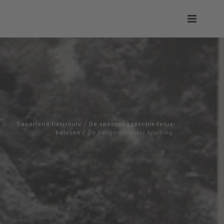
Sauerland-fietsroute
/
De spoorweggeschiedenis
beleven
/
De Bergerhammer kruising