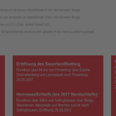
chtergrond de hamer/draadfabriek (Foto: Heimatverein Berge)
or van de hamer- en draadfabriek (Foto: Heimatverein Berge)
mer in 2011 (Foto: Archief Basalt AG)
r de ballastfabriek om te worden geladen (Foto: heemkundekring Berge)