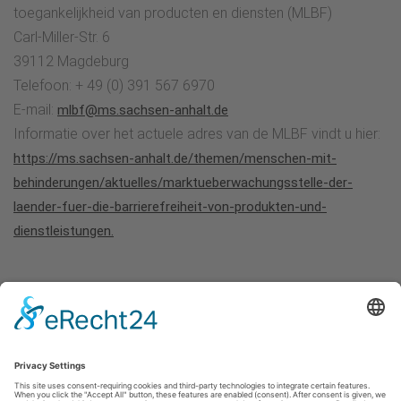
toegankelijkheid van producten en diensten (MLBF)
Carl-Miller-Str. 6
39112 Magdeburg
Telefoon: + 49 (0) 391 567 6970
E-mail:
mlbf@ms.sachsen-anhalt.de
Informatie over het actuele adres van de MLBF vindt u hier:
https://ms.sachsen-anhalt.de/themen/menschen-mit-
behinderungen/aktuelles/marktueberwachungsstelle-der-
laender-fuer-die-barrierefreiheit-von-produkten-und-
dienstleistungen.
Impressum
|
Kontakt
|
Privacybeleid
|
Verklaring van
toegankelijkheid