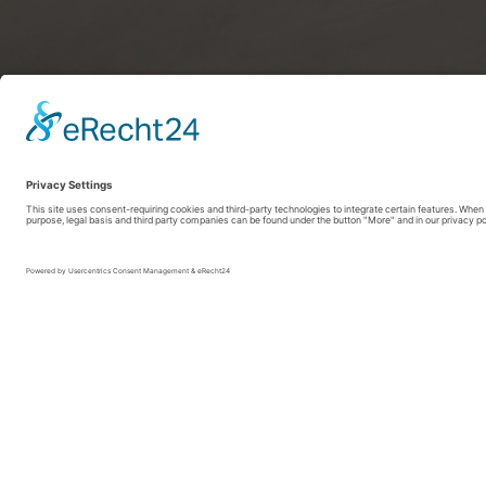
SauerlandRadring / sabrinity.com