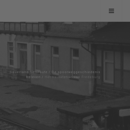
Sauerland-fietsroute
/
De spoorweggeschiedenis
beleven
/
Het treinstation van Fredeburg