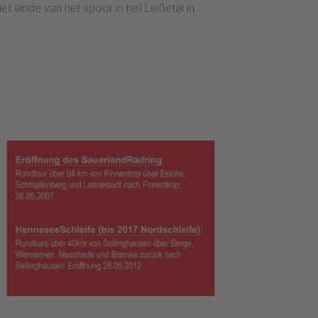
einde van het spoor in het Leißetal in.