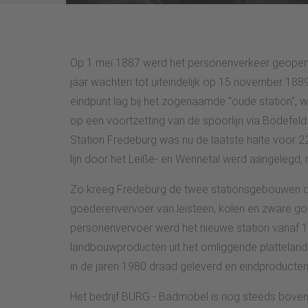
Op 1 mei 1887 werd het personenverkeer geopen
jaar wachten tot uiteindelijk op 15 november 188
eindpunt lag bij het zogenaamde "oude station",
op een voortzetting van de spoorlijn via Bödefel
Station Fredeburg was nu de laatste halte voor 2
lijn door het Leiße- en Wennetal werd aangelegd,
Zo kreeg Fredeburg de twee stationsgebouwen di
goederenvervoer van leisteen, kolen en zware go
personenvervoer werd het nieuwe station vanaf 1
landbouwproducten uit het omliggende platteland.
in de jaren 1980 draad geleverd en eindproducten
Het bedrijf BURG - Badmöbel is nog steeds boven 