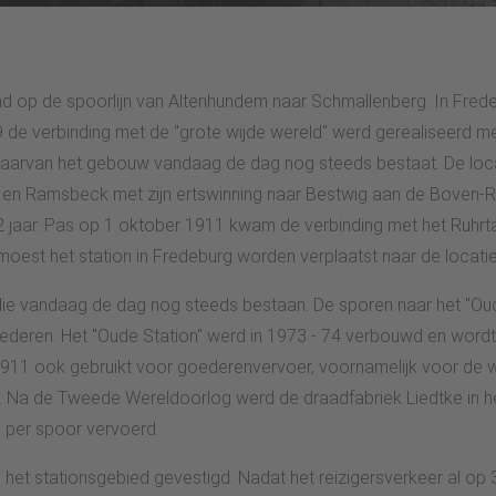
d op de spoorlijn van Altenhundem naar Schmallenberg. In Fre
9 de verbinding met de "grote wijde wereld" werd gerealiseerd me
 waarvan het gebouw vandaag de dag nog steeds bestaat. De loca
d en Ramsbeck met zijn ertswinning naar Bestwig aan de Boven-Ru
2 jaar. Pas op 1 oktober 1911 kwam de verbinding met het Ruhrt
 moest het station in Fredeburg worden verplaatst naar de locati
e vandaag de dag nog steeds bestaan. De sporen naar het "Oud
ederen. Het "Oude Station" werd in 1973 - 74 verbouwd en word
911 ook gebruikt voor goederenvervoer, voornamelijk voor de wi
 Na de Tweede Wereldoorlog werd de draadfabriek Liedtke in het s
 per spoor vervoerd.
het stationsgebied gevestigd. Nadat het reizigersverkeer al op