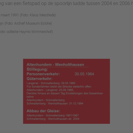
an een fietspad op de spoorlijn luidde tussen 2004 en 2006 het 
in maart 1991 (Foto: Klaus Meschede)
lijn (Foto: Archief Museum Eslohe)
oto: collectie Haymo Wimmershof)