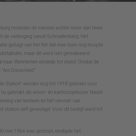
deburg moesten de mensen echter meer dan twee
t de verlenging vanuit Schmallenberg. Het
tie getuigt van het feit dat men toen nog hoopte
hrtalbahn, maar dit werd niet gerealiseerd.
al naar Wennemen eindelijk tot stand. Omdat de
e "Am Donscheid".
e Station" werden nog tot 1918 gebruikt voor
t nu gebruikt als woon- en kantoorgebouw. Naast
nning van leisteen en het vervoer van
tation zelf gevestigd. Voor dit bedrijf werd tot
 30 mei 1964 was gestopt, eindigde het