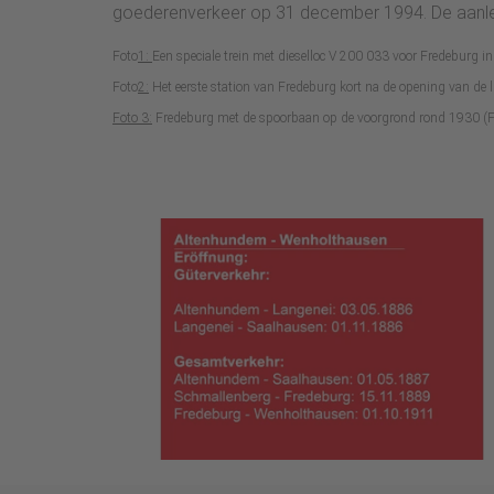
goederenverkeer op 31 december 1994. De aanleg v
Foto
1:
Een speciale trein met dieselloc V 200 033 voor Fredeburg 
Foto
2:
Het eerste station van Fredeburg kort na de opening van de 
Foto 3:
Fredeburg met de spoorbaan op de voorgrond rond 1930 (F