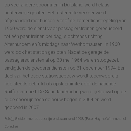
op veel andere spoorlijnen in Duitsland, werd helaas
achterwege gelaten. Het resterende verkeer werd
afgehandeld met bussen. Vanaf de zomerdienstregeling van
1960 werd de dienst voor passagierstreinen gereduceerd
tot één paar treinen per dag, 's ochtends richting
Altenhundem en 's middags naar Wenholthausen. In 1960
werd ook het station gesloten. Nadat de geregelde
passagiersdiensten al op 30 mei 1964 waren stopgezet,
eindigden de goederendiensten op 31 december 1994. Een
deel van het oude stationsgebouw wordt tegenwoordig
nog steeds gebruikt als opslagruimte door de naburige
Raiffeisenmarkt. De SauerlandRadring werd gebouwd op de
oude spoorlijn toen de bouw begon in 2004 en werd
geopend in 2007.
Foto
1:
Gleidorf met de spoorlijn onderaan rond 1938 (Foto: Haymo Wimmershof
Collectie)