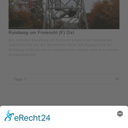
Rundweg um Freienohl (F) Ost
Der östliche Rundweg um Freinohl beginnt am Marktplatz
und führt Sie um die Wennemer Höhe am Küppel und der
Wallburg entlang, durch waldreiches Gebiet zurück zu Ihrem
Ausgangspunkt.
Impressum
|
Kontakt
|
Privacybeleid
|
Verklaring van