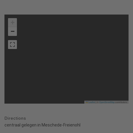
+
−
Leaflet
|
©
OpenStreetMap
contributors
Directions
centraal gelegen in Meschede-Freienohl