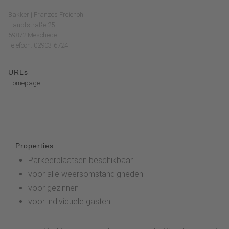
Bakkerij Franzes Freienohl
Hauptstraße 25
59872 Meschede
Telefoon: 02903-6724
URLs
Homepage
Properties:
Parkeerplaatsen beschikbaar
voor alle weersomstandigheden
voor gezinnen
voor individuele gasten