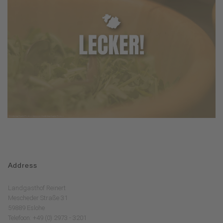
Address
Landgasthof Reinert
Mescheder Straße 31
59889 Eslohe
Telefoon: +49 (0) 2973 - 3201