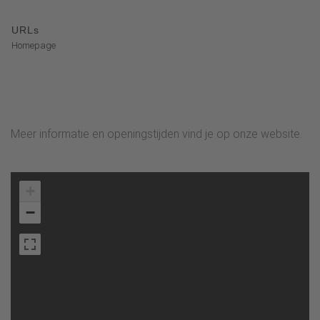
URLs
Homepage
Meer informatie en openingstijden vind je op onze website.
+
−