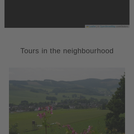
Leaflet
|
©
OpenStreetMap
contributors
Tours in the neighbourhood