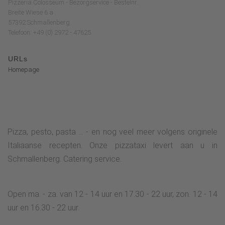
Pizzeria Colosseum - Bezorgservice - Bestelnr.
Breite Wiese 6 a
57392 Schmallenberg
Telefoon: +49 (0) 2972 - 47625
URLs
Homepage
Pizza, pesto, pasta ... - en nog veel meer volgens originele
Italiaanse recepten. Onze pizzataxi levert aan u in
Schmallenberg. Catering service.
Open ma. - za. van 12 - 14 uur en 17.30 - 22 uur, zon. 12 - 14
uur en 16.30 - 22 uur.