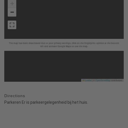
+
−
The map has been deactivated due to your privacy settings, click on the fingerprint symbol at the bottom
left and activate Google Maps to use the map.
Leaflet
|
©
OpenStreetMap
contributors
Directions
Parkeren Er is parkeergelegenheid bij het huis.