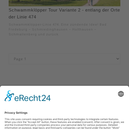
Schwammklöpper Tour Variante 2 - entlang der Orte
der Linie 474
Schwammklöpper-Linie 474. Eine zündende Idee! Bad
Fredeburg – Schmiedinghausen – Holthausen –
Schmallenberg und zurück.
Impressum
|
Kontakt
|
Privacybeleid
|
Verklaring van
toegankelijkheid
Sauerland-Tourismus e.V.
Johannes-Hummel-Weg 1
57392
Schmallenberg