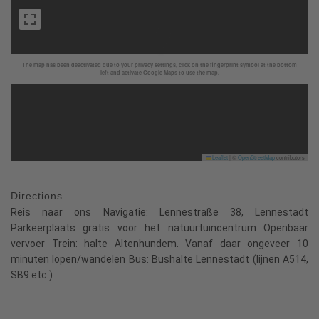
The map has been deactivated due to your privacy settings, click on the fingerprint symbol at the bottom
left and activate Google Maps to use the map.
Leaflet
|
©
OpenStreetMap
contributors
Directions
Reis naar ons Navigatie: Lennestraße 38, Lennestadt
Parkeerplaats gratis voor het natuurtuincentrum Openbaar
vervoer Trein: halte Altenhundem. Vanaf daar ongeveer 10
minuten lopen/wandelen Bus: Bushalte Lennestadt (lijnen A514,
SB9 etc.)