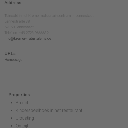
Address
Tuincafé in het Kremer natuurtuincentrum in Lennestadt
Lennestraße 38
57368 Lennestadt
Telefoon: +49 2723 9666632
info@kremer-naturtalente.de
URLs
Homepage
Properties:
Brunch
Kinderspeelhoek in het restaurant
Uitrusting
Ontbijt