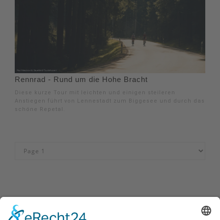
Rennrad - Rund um die Hohe Bracht
Diese kurze Tour mit leichten und einigen steileren
Anstiegen führt von Lennestadt zum Biggesee und durch das
schöne Repetal.