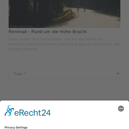
Rennrad - Rund um die Hohe Bracht
Diese kurze Tour mit leichten und einigen steileren
Anstiegen führt von Lennestadt zum Biggesee und durch das
schöne Repetal.
Impressum
|
Kontakt
|
Privacybeleid
|
Verklaring van
toegankelijkheid