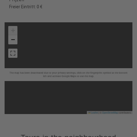
Freier Eintritt: 0 €
+
−
The map has been deactivated due to your privacy settings, click on the fingerprint symbol at the bottom
left and activate Google Maps to use the map.
Leaflet
|
©
OpenStreetMap
contributors