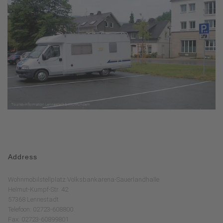
Address
Wohnmobilstellplatz Volksbankarena-Sauerlandhalle
Helmut-Kumpf-Str. 42
57368 Lennestadt
Telefoon: 02723-608800
Fax: 02723-60899801