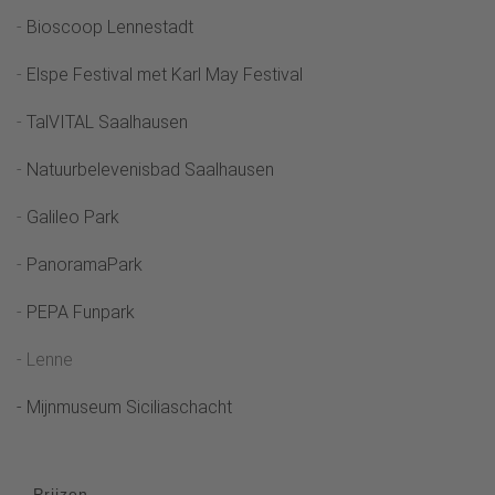
-
Bioscoop Lennestadt
-
Elspe Festival met Karl May Festival
-
TalVITAL Saalhausen
-
Natuurbelevenisbad Saalhausen
-
Galileo Park
-
PanoramaPark
-
PEPA Funpark
- Lenne
- Mijnmuseum Siciliaschacht
Prijzen