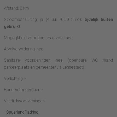
Afstand: 0 km
Stroomaansluiting: ja (4 uur /0,50 Euro);
tijdelijk buiten
gebruik!
Mogelijkheid voor aan- en afvoer: nee
Afvalverwijdering: nee
Sanitaire voorzieningen: nee (openbare WC markt
parkeerplaats en gemeentehuis Lennestadt)
Verlichting: -
Honden toegestaan: -
Vrijetijdsvoorzieningen:
-
SauerlandRadring