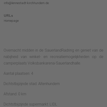
info@lennestadt-kirchhundem.de
URLs
Homepage
Overnacht midden in de SauerlandRadring en geniet van de
nabijheid van winkel- en recreatiemogelijkheden op de
camperplaats Volksbankarena-Sauerlandhalle.
Aantal plaatsen: 4
Dichtstbijzijnde stad: Altenhundem
Afstand: 0 km
Dichtstbijzijnde supermarkt: LIDL