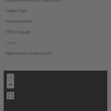
-
Natuurbelevenisbad Saalhausen
-
Galileo Park
-
PanoramaPark
-
PEPA Funpark
- Lenne
- Mijnmuseum Siciliaschacht
+
−