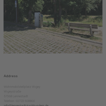
Address
Wohnmobilstellplatz Wigey
Wigeystraße
57368 Lennestadt
Telefoon: 02723-608800
info@lennestadt-kirchhundem.de