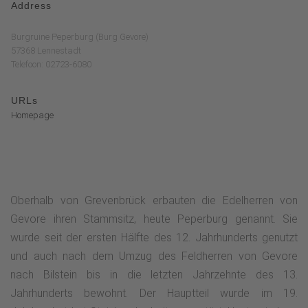
Address
Burgruine Peperburg (Burg Gevore)
57368 Lennestadt
Telefoon: 02723-6080
URLs
Homepage
Oberhalb von Grevenbrück erbauten die Edelherren von
Gevore ihren Stammsitz, heute Peperburg genannt. Sie
wurde seit der ersten Hälfte des 12. Jahrhunderts genutzt
und auch nach dem Umzug des Feldherren von Gevore
nach Bilstein bis in die letzten Jahrzehnte des 13.
Jahrhunderts bewohnt. Der Hauptteil wurde im 19.