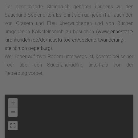
Der benachbarte Steinbruch gehören übrigens zu den
Sauerland-Seelenorten. Es lohnt sich auf jeden Fall auch den
von Gräsern und Efeu überwucherten und von Buchen
umgebenen Kalksteinbruch zu besuchen (
www.lennestadt-
kirchhundem.de/de/neusta-touren/seelenortwanderung-
steinbruch-peperburg
).
Wer lieber auf zwei Rädern unterwegs ist, kommt bei seiner
Tour über den Sauerlandradring unterhalb von der
Peperburg vorbei.
+
−