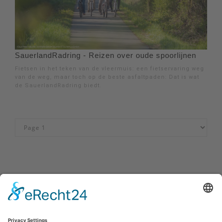
SauerlandRadring - Reizen over oude spoorlijnen
Fietsen in het teken van de vleermuis: een fietservaring weg
van de weg, maar toch op de beste asfaltpaden: Dat is wat
de SauerlandRadring biedt.
Impressum
|
Kontakt
|
Privacybeleid
|
Verklaring van
toegankelijkheid