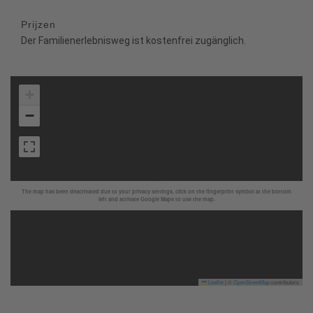
Prijzen
Der Familienerlebnisweg ist kostenfrei zugänglich.
+
−
The map has been deactivated due to your privacy settings, click on the fingerprint symbol at the bottom
left and activate Google Maps to use the map.
Leaflet
|
©
OpenStreetMap
contributors