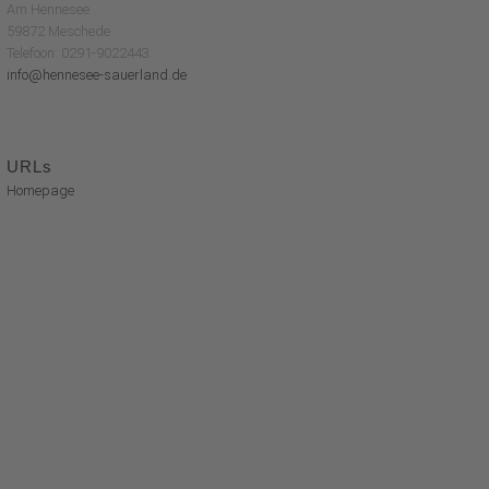
Am Hennesee
59872 Meschede
Telefoon: 0291-9022443
info@hennesee-sauerland.de
URLs
Homepage