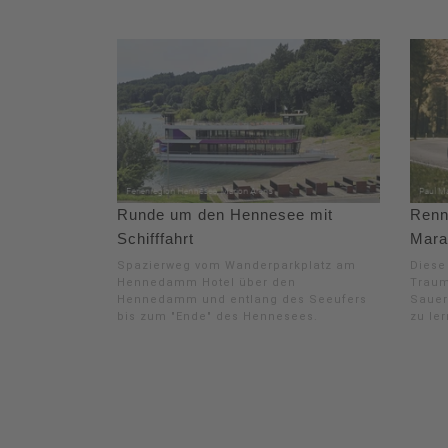
Runde um den Hennesee mit
Renn
Schifffahrt
Mara
Spazierweg vom Wanderparkplatz am
Diese
Hennedamm Hotel über den
Traum
Hennedamm und entlang des Seeufers
Sauer
bis zum "Ende" des Hennesees.
zu ler