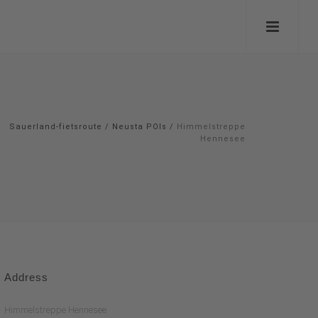
Sauerland-fietsroute
/
Neusta POIs
/
Himmelstreppe
Hennesee
Address
Himmelstreppe Hennesee