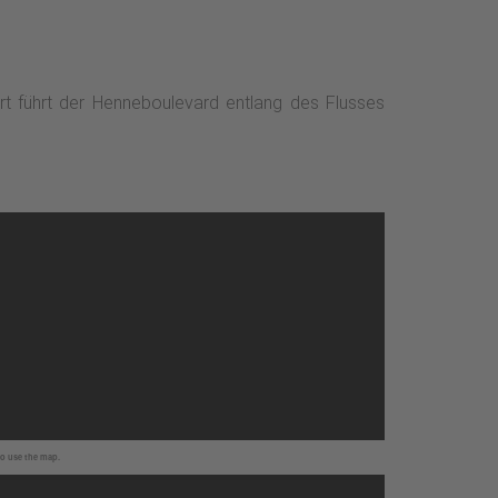
rt führt der Henneboulevard entlang des Flusses
to use the map.