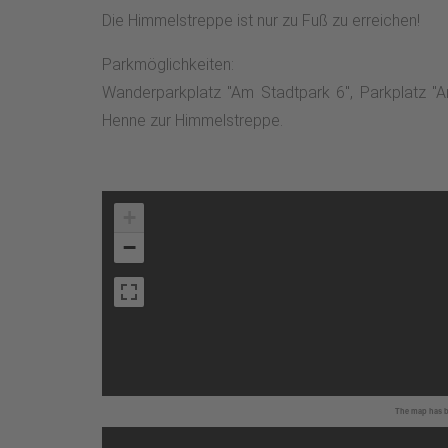
Die Himmelstreppe ist nur zu Fuß zu erreichen!
Parkmöglichkeiten:
Wanderparkplatz "Am Stadtpark 6", Parkplatz "A
Henne zur Himmelstreppe.
+
−
The map has be