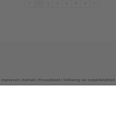
1
2
3
4
5
6
Impressum
|
Kontakt
|
Privacybeleid
|
Verklaring van toegankelijkheid
Sauerland-Tourismus e.V.
Johannes-Hummel-Weg 1
57392
Schmallenberg
E: info@sauerland.com
©
2026
Sauerland-Tourismus e.V.