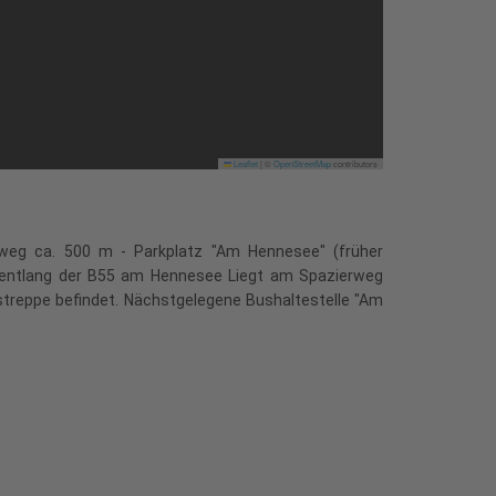
Leaflet
|
©
OpenStreetMap
contributors
ßweg ca. 500 m - Parkplatz "Am Hennesee" (früher
e entlang der B55 am Hennesee Liegt am Spazierweg
streppe befindet. Nächstgelegene Bushaltestelle "Am