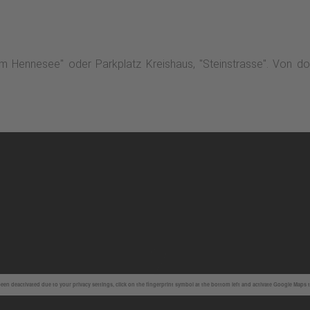
m Hennesee" oder Parkplatz Kreishaus, "Steinstrasse". Von do
en deactivated due to your privacy settings, click on the fingerprint symbol at the bottom left and activate Google Maps 