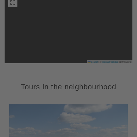
Leaflet
|
©
OpenStreetMap
contributors
Tours in the neighbourhood