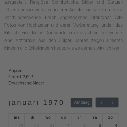
ausgestellt. Religiöse Schriftstücke, Bilder und Statuen
fehlen ebenso wenig in unserer Ausstellung wie ein um die
Jahrhundertwende üblich angezogenes Brautpaar. Alte
Fotos von Hochzeiten und deren Vorbereitung runden das
Bild ab. Eine kleine Dorfschule um die Jahrhundertwende,
eine Arztpraxis aus den 30iger Jahren zeigen unseren
Kindern und Enkelkindern heute, wie es damals wirklich war.
Prijzen
Eintritt: 2,00 €
Erwachsene: Kinder
januari 1970
Vandaag
ma
di
wo
do
vr
za
zo
29
30
31
1
2
3
4