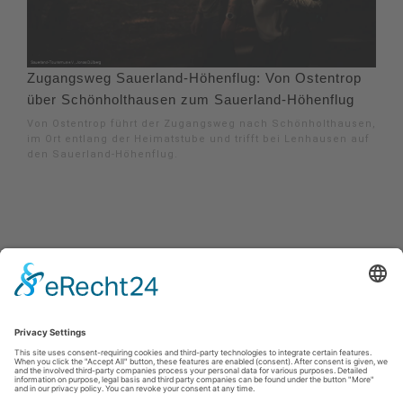
Zugangsweg Sauerland-Höhenflug: Von Ostentrop
über Schönholthausen zum Sauerland-Höhenflug
Von Ostentrop führt der Zugangsweg nach Schönholthausen,
im Ort entlang der Heimatstube und trifft bei Lenhausen auf
den Sauerland-Höhenflug.
Impressum
|
Kontakt
|
Privacybeleid
|
Verklaring van
toegankelijkheid
Sauerland-Tourismus e.V.
Johannes-Hummel-Weg 1
57392
Schmallenberg