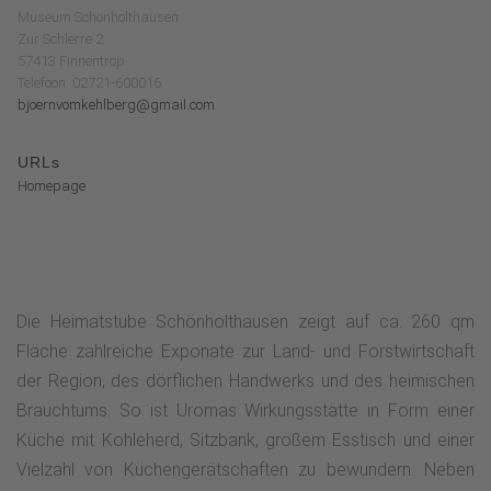
Museum Schönholthausen
Zur Schlerre 2
57413 Finnentrop
Telefoon: 02721-600016
bjoernvomkehlberg@gmail.com
URLs
Homepage
Die Heimatstube Schönholthausen zeigt auf ca. 260 qm
Fläche zahlreiche Exponate zur Land- und Forstwirtschaft
der Region, des dörflichen Handwerks und des heimischen
Brauchtums. So ist Uromas Wirkungsstätte in Form einer
Küche mit Kohleherd, Sitzbank, großem Esstisch und einer
Vielzahl von Küchengerätschaften zu bewundern. Neben