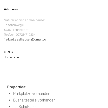
Address
Naturerlebnisbad Saalhausen
Fasanenweg 3
57368 Lennestadt
Telefoon: 02723-717334
freibad.saalhausen@gmail.com
URLs
Homepage
Properties:
Parkplätze vorhanden
Bushaltestelle vorhanden
für Schulklassen