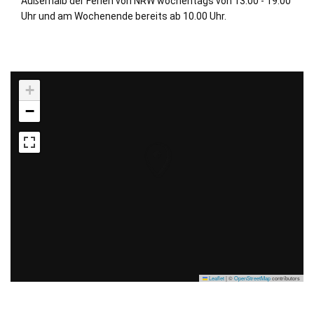
Außerhalb der Ferien von NRW wochentags von 13.00 - 19.00
Uhr und am Wochenende bereits ab 10.00 Uhr.
+
−
Leaflet
|
©
OpenStreetMap
contributors