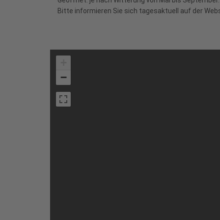
Geöffnet: je nach Witterung von Mai bis September.
Bitte informieren Sie sich tagesaktuell auf der Web
+
−