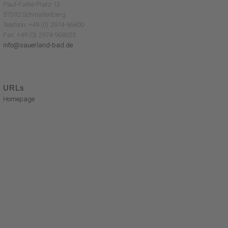
Paul-Falke-Platz 13
57392 Schmallenberg
Telefoon: +49 (0) 2974-96800
Fax: +49 (0) 2974-968025
info@sauerland-bad.de
URLs
Homepage