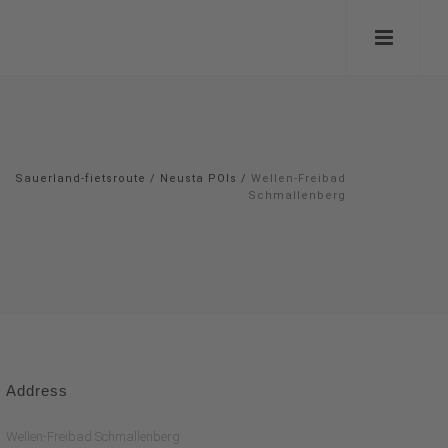
Sauerland-fietsroute
/
Neusta POIs
/
Wellen-Freibad
Schmallenberg
Address
Wellen-Freibad Schmallenberg