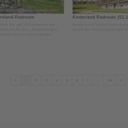
rnland-Radroute
Kinderland Radroute (52,
cken Sie auf 53 Kilometern die
Kinderleicht ist sie nicht, die
ischen Dörfer des „Bauernlandes“
durch das Schmallenberger S
hmallenberger Sauerlandes.
1
2
3
4
5
6
7
...
14