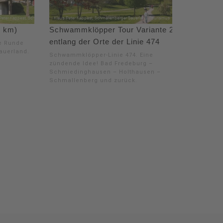
1 km)
Schwammklöpper Tour Variante 2 -
entlang der Orte der Linie 474
se Runde
auerland.
Schwammklöpper-Linie 474. Eine
zündende Idee! Bad Fredeburg –
Schmiedinghausen – Holthausen –
Schmallenberg und zurück.