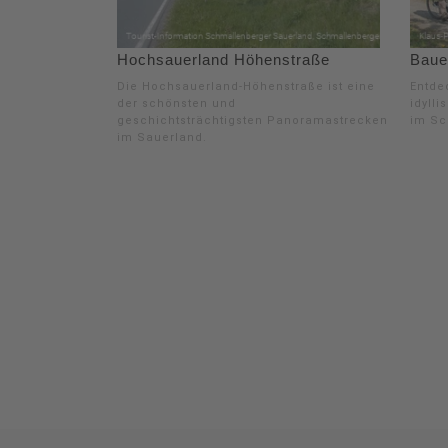
Hochsauerland Höhenstraße
Baue
Die Hochsauerland-Höhenstraße ist eine
Entde
der schönsten und
idyll
geschichtsträchtigsten Panoramastrecken
im Sc
im Sauerland.