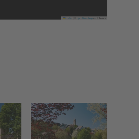
Leaflet
|
©
OpenStreetMap
contributors