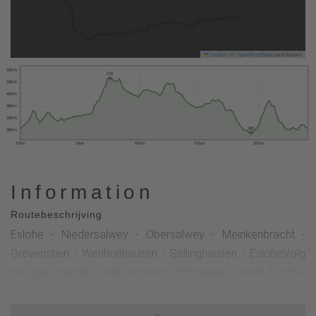
Leaflet
|
©
OpenStreetMap
contributors
550 m
516
500 m
450 m
400 m
350 m
289
300 m
0 km
5 km
10 km
15 km
20 km
Information
Routebeschrijving
Eslohe - Niedersalwey - Obersalwey - Meinkenbracht -
Grevenstein - Wenholthausen - Sallinghausen - EsloheVolg
de gele borden met nummer 37.Kruising vanaf Eslohe:
Kreuzweg, Rochuskapelle - 42 - 54 - in Niedersalwey linksaf
naar Im Tiefen Tal - 54 - naar Meinkenbracht - 29 - naar