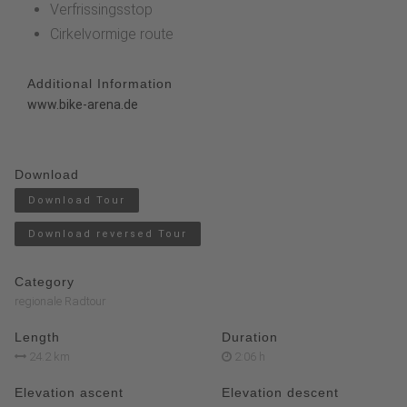
Verfrissingsstop
Cirkelvormige route
Additional Information
www.bike-arena.de
Download
Download Tour
Download reversed Tour
Category
regionale Radtour
Length
Duration
24.2 km
2:06 h
Elevation ascent
Elevation descent