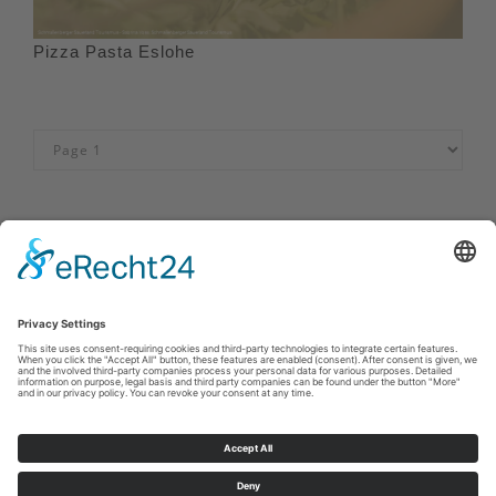
Pizza Pasta Eslohe
Impressum
|
Kontakt
|
Privacybeleid
|
Verklaring van
toegankelijkheid
Sauerland-Tourismus e.V.
Johannes-Hummel-Weg 1
57392
Schmallenberg
E: info@sauerland.com
©
2026
Sauerland-Tourismus e.V.