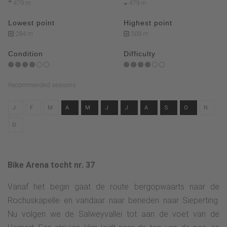
479 m
479 m
Lowest point
Highest point
284 m
508 m
Condition
Difficulty
Recommended seasons
J
F
M
A
M
J
J
A
S
O
N
D
Bike Arena tocht nr. 37
Vanaf het begin gaat de route bergopwaarts naar de
Rochuskapelle en vandaar naar beneden naar Sieperting.
Nu volgen we de Salweyvallei tot aan de voet van de