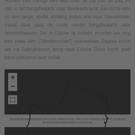
Homert. Een stevige klim leidt naar de top van de pas, en
dan is het bergafwaarts naar Meinkenbracht. Een korte klim
en een lange, snelle afdaling leiden ons naar Grevenstein.
Vanaf daar gaat de route verder bergafwaarts naar
Wenholthausen. Om in Eslohe te komen, moeten we nog
een steile klim ("Windknochen") overwinnen. Daarna keren
we via Sallinghausen terug naar Eslohe. Deze tocht gaat
bijna uitsluitend over asfalt.
+
−
The map has been deactivated due to your privacy settings, click on the fingerprint symbol at the bottom
left and activate Google Maps to use the map.