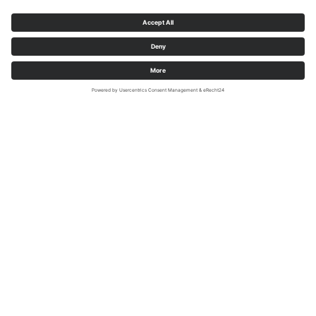
Meetstation voor het waterpeil in
Bamenohl
Tussen Schmallenberg en Finnentrop loopt de SauerlandRadring
langs de Lenne. Omdat het parcours dicht langs de rivier loopt, is