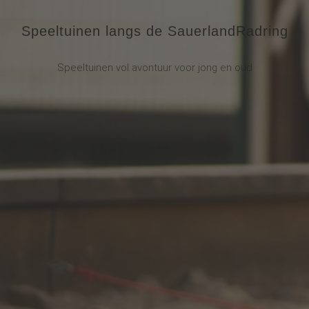
Speeltuinen langs de SauerlandRadring
Speeltuinen vol avontuur voor jong en oud