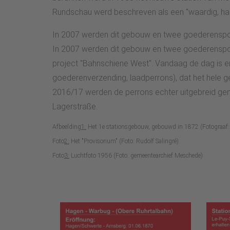
Rundschau werd beschreven als een "waardig, han
In 2007 werden dit gebouw en twee goederenspo
In 2007 werden dit gebouw en twee goederenspo
project "Bahnschiene West". Vandaag de dag is er
goederenverzending, laadperrons), dat het hele 
2016/17 werden de perrons echter uitgebreid gem
Lagerstraße.
Afbeelding
1:
Het 1e stationsgebouw, gebouwd in 1872 (Fotograaf:
Foto
2:
Het "Provisorium" (Foto: Rudolf Salingré)
Foto
3:
Luchtfoto 1956 (Foto: gemeentearchief Meschede)