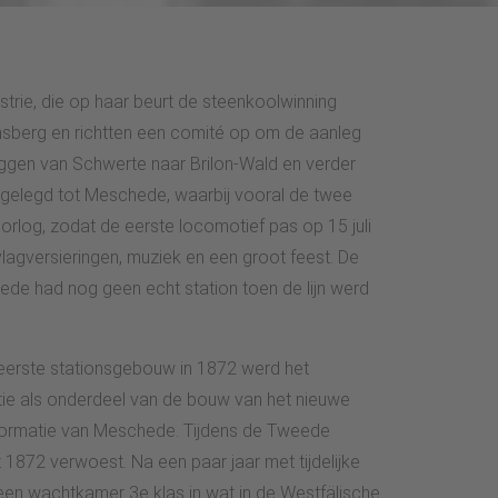
rie, die op haar beurt de steenkoolwinning
Arnsberg en richtten een comité op om de aanleg
eggen van Schwerte naar Brilon-Wald en verder
angelegd tot Meschede, waarbij vooral de twee
log, zodat de eerste locomotief pas op 15 juli
agversieringen, muziek en een groot feest. De
e had nog geen echt station toen de lijn werd
 eerste stationsgebouw in 1872 werd het
ie als onderdeel van de bouw van het nieuwe
nformatie van Meschede. Tijdens de Tweede
1872 verwoest. Na een paar jaar met tijdelijke
en wachtkamer 3e klas in wat in de Westfälische