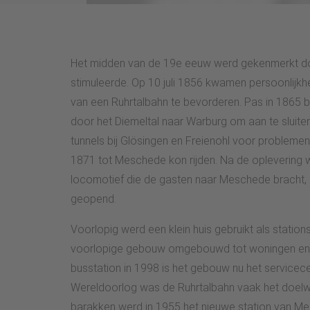
Het midden van de 19e eeuw werd gekenmerkt door
stimuleerde. Op 10 juli 1856 kwamen persoonlijkhe
van een Ruhrtalbahn te bevorderen. Pas in 1865 b
door het Diemeltal naar Warburg om aan te sluite
tunnels bij Glösingen en Freienohl voor problem
1871 tot Meschede kon rijden. Na de oplevering w
locomotief die de gasten naar Meschede bracht,
geopend.
Voorlopig werd een klein huis gebruikt als stati
voorlopige gebouw omgebouwd tot woningen en lat
busstation in 1998 is het gebouw nu het service
Wereldoorlog was de Ruhrtalbahn vaak het doelwit
barakken werd in 1955 het nieuwe station van M