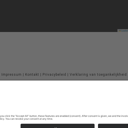
Leaflet
Impressum
|
Kontakt
|
Privacybeleid
|
Verklaring van toegankelijkheid
Sauerland-Tourismus e.V.
Johannes-Hummel-Weg 1
57392
Schmallenberg
E: info@sauerland.com
©
2026
Sauerland-Tourismus e.V.
Cookie-Einstellungen