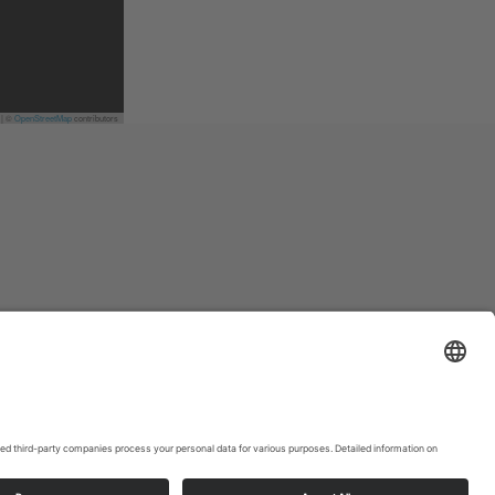
Meer
|
©
OpenStreetMap
contributors