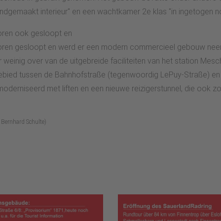
dgemaakt interieur" en een wachtkamer 2e klas "in ingetogen n
ren ook gesloopt en
ren gesloopt en werd er een modern commercieel gebouw neerg
 weinig over van de uitgebreide faciliteiten van het station Mes
gebied tussen de Bahnhofstraße (tegenwoordig LePuy-Straße) en
oderniseerd met liften en een nieuwe reizigerstunnel, die ook 
 Bernhard Schulte)