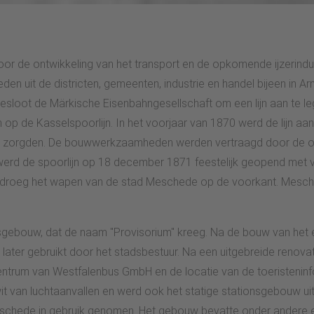
 de ontwikkeling van het transport en de opkomende ijzerindust
den uit de districten, gemeenten, industrie en handel bijeen in 
esloot de Märkische Eisenbahngesellschaft om een lijn aan te l
n op de Kasselspoorlijn. In het voorjaar van 1870 werd de lijn a
en zorgden. De bouwwerkzaamheden werden vertraagd door de oor
erd de spoorlijn op 18 december 1871 feestelijk geopend met vl
 droeg het wapen van de stad Meschede op de voorkant. Mesched
onsgebouw, dat de naam "Provisorium" kreeg. Na de bouw van het
er gebruikt door het stadsbestuur. Na een uitgebreide renovat
centrum van Westfalenbus GmbH en de locatie van de toeristeni
 van luchtaanvallen en werd ook het statige stationsgebouw uit 
eschede in gebruik genomen. Het gebouw bevatte onder andere e