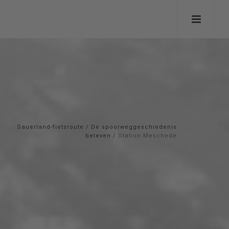
Sauerland-fietsroute
/
De spoorweggeschiedenis
beleven
/
Station Meschede