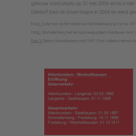
gebouw vond plaats op 31 mei 2006 en nu is hier 
Gleidorf toen de bouw begon in 2004 en werd ge
Foto
1:
Gü̈ter trein op het station van Schmallenberg op 26 mei 19
Foto
2:
Schmallenberg met het spoorwegsysteem linksboven rond 195
Foto 3:
Station Schmallenberg rond 1897 (Foto: collectie Helmut Vo