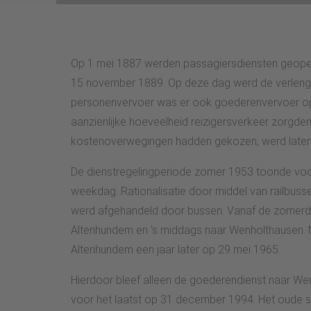
Op 1 mei 1887 werden passagiersdiensten geopend
15 november 1889. Op deze dag werd de verlengi
personenvervoer was er ook goederenvervoer op h
aanzienlijke hoeveelheid reizigersverkeer zorgd
kostenoverwegingen hadden gekozen, werd late
De dienstregelingperiode zomer 1953 toonde voor 
weekdag. Rationalisatie door middel van railbuss
werd afgehandeld door bussen. Vanaf de zomerdie
Altenhundem en 's middags naar Wenholthausen. 
Altenhundem een jaar later op 29 mei 1965.
Hierdoor bleef alleen de goederendienst naar W
voor het laatst op 31 december 1994. Het oude s