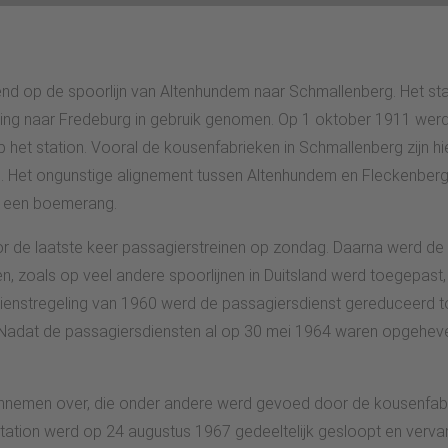
 op de spoorlijn van Altenhundem naar Schmallenberg. Het stati
ng naar Fredeburg in gebruik genomen. Op 1 oktober 1911 werd 
et station. Vooral de kousenfabrieken in Schmallenberg zijn h
en. Het ongunstige alignement tussen Altenhundem en Fleckenberg
r een boemerang.
de laatste keer passagierstreinen op zondag. Daarna werd de di
en, zoals op veel andere spoorlijnen in Duitsland werd toegepast
nstregeling van 1960 werd de passagiersdienst gereduceerd tot 
Nadat de passagiersdiensten al op 30 mei 1964 waren opgeheven
ennemen over, die onder andere werd gevoed door de kousenfab
tation werd op 24 augustus 1967 gedeeltelijk gesloopt en verv