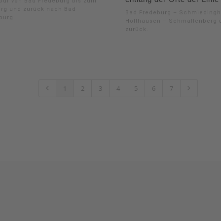
our von Bad Fredeburg bis zum
rg und zurück nach Bad
Bad Fredeburg – Schmieding
burg.
Holthausen – Schmallenberg 
zurück.
1
2
3
4
5
6
7