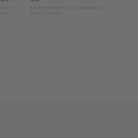
hausen –
Sportive Rundtour zum Schneekreuz bei
und
Bad Fredeburg.