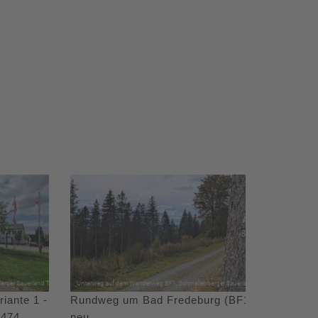
iante 1 -
Rundweg um Bad Fredeburg (BF1)
 474
neu