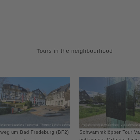
Tours in the neighbourhood
weg um Bad Fredeburg (BF2)
Schwammklöpper Tour Var
entlang der Orte der Linie