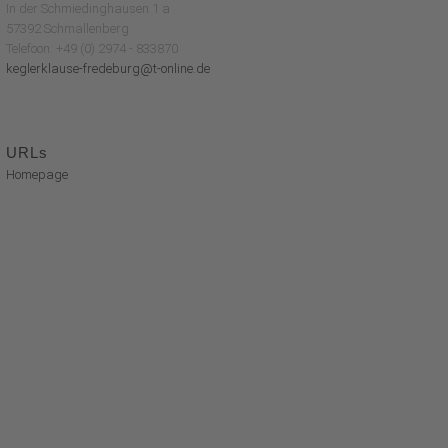
In der Schmiedinghausen 1 a
57392 Schmallenberg
Telefoon: +49 (0) 2974 - 833870
keglerklause-fredeburg@t-online.de
URLs
Homepage