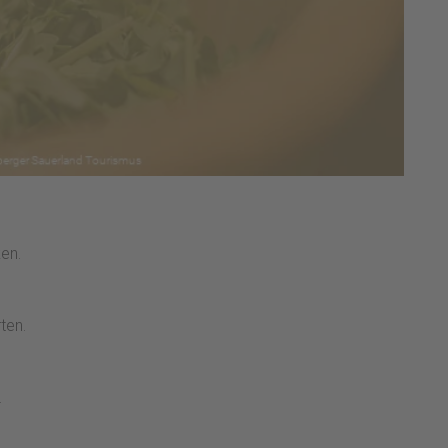
en.
ten.
.