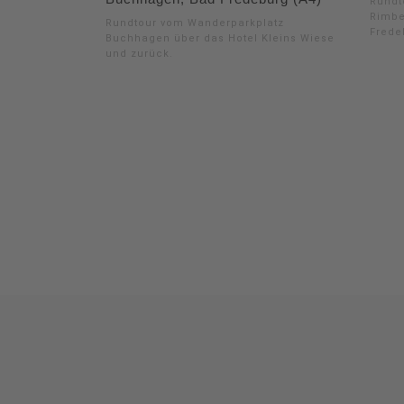
Rundt
Rimbe
Rundtour vom Wanderparkplatz
Frede
Buchhagen über das Hotel Kleins Wiese
und zurück.