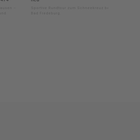
hausen –
Sportive Rundtour zum Schneekreuz bei
und
Bad Fredeburg.