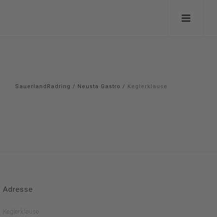
SauerlandRadring
/
Neusta Gastro
/
Keglerklause
Adresse
Keglerklause