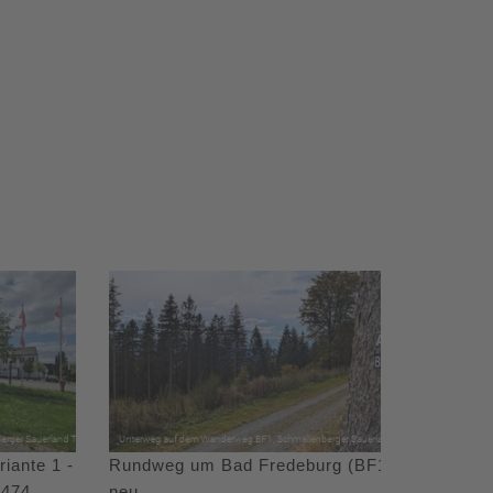
iante 1 -
Rundweg um Bad Fredeburg (BF1)
 474
neu