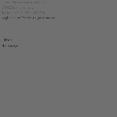
In der Schmiedinghausen 1 a
57392 Schmallenberg
Telefon: +49 (0) 2974 - 833870
keglerklause-fredeburg@t-online.de
Links
Homepage