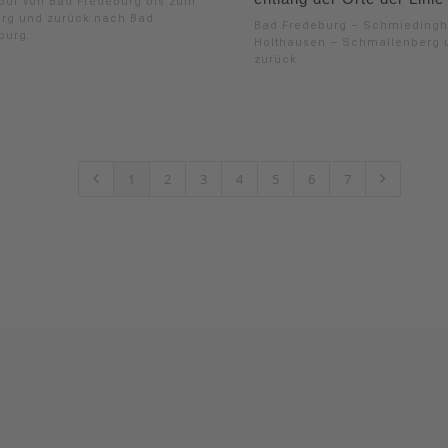
our von Bad Fredeburg bis zum
rg und zurück nach Bad
Bad Fredeburg – Schmieding
burg.
Holthausen – Schmallenberg 
zurück.
1
2
3
4
5
6
7