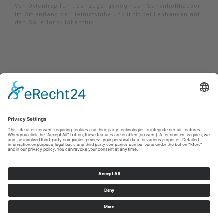
Von Ostentrop führt der Zugangsweg nach Schönholthausen,
im Ort entlang der Heimatstube und trifft bei Lenhausen auf
den Sauerland-Höhenflug.
Impressum
|
Kontakt
|
Privacybeleid
|
Verklaring van
toegankelijkheid
Sauerland-Tourismus e.V.
Johannes-Hummel-Weg 1
57392
Schmallenberg
E: info@sauerland.com
©
2026
Sauerland-Tourismus e.V.
Cookie-Einstellungen