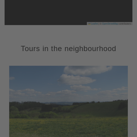
Leaflet
|
©
OpenStreetMap
contributors
Tours in the neighbourhood